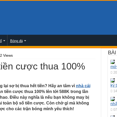
ố
Bóng đá
BÀI
2 Views
tiền cược thua 100%
mới
20
ký 
ại sợ bị thua hết tiền? Hãy an tâm vì
nhà cái
14
 tiền cược thua 100% lên tới 588K trong lần
hao. Điều này nghĩa là nếu bạn không may bị
lại toàn bộ số tiền cược. Còn chờ gì mà không
nhậ
ợc cho các trận bóng mình yêu thích!
07