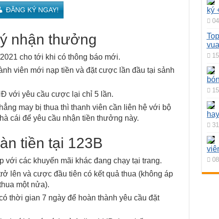
ĐĂNG KÝ NGAY!
ký 
04
ý nhận thưởng
Top
vua
15
/2021 cho tới khi có thông báo mới.
ành viên mới nạp tiền và đặt cược lần đầu tại sảnh
bón
15
Đ với yêu cầu cược lại chỉ 5 lần.
hẳng may bị thua thì thanh viên cần liên hệ với bộ
hay
à cái để yêu cầu nhận tiền thưởng này.
31
n tiền tại 123B
viê
08
 với các khuyến mãi khác đang chạy tại trang.
trở lên và cược đầu tiên có kết quả thua (không áp
thua một nửa).
có thời gian 7 ngày để hoàn thành yêu cầu đặt