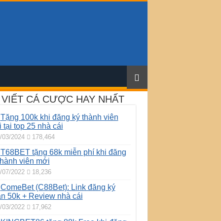
 VIẾT CÁ CƯỢC HAY NHẤT
Tặng 100k khi đăng ký thành viên
 tại top 25 nhà cái
/03/2024
178,464
T68BET tặng 68k miễn phí khi đăng
thành viên mới
/07/2022
18,236
ComeBet (C88Bet): Link đăng ký
n 50k + Review nhà cái
/03/2022
17,962