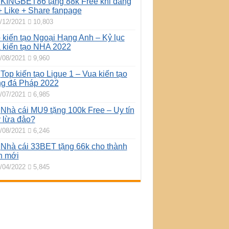
KINGBET86 tặng 88k Free khi đăng
+ Like + Share fanpage
/12/2021
10,803
 kiến tạo Ngoại Hạng Anh – Kỷ lục
 kiến tạo NHA 2022
/08/2021
9,960
Top kiến tạo Ligue 1 – Vua kiến tạo
g đá Pháp 2022
/07/2021
6,985
Nhà cái MU9 tặng 100k Free – Uy tín
 lừa đảo?
/08/2021
6,246
Nhà cái 33BET tặng 66k cho thành
n mới
/04/2022
5,845