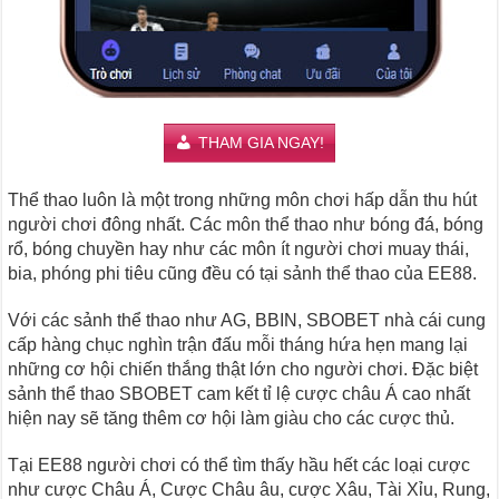
THAM GIA NGAY!
Thể thao luôn là một trong những môn chơi hấp dẫn thu hút
người chơi đông nhất. Các môn thể thao như bóng đá, bóng
rổ, bóng chuyền hay như các môn ít người chơi muay thái,
bia, phóng phi tiêu cũng đều có tại sảnh thể thao của EE88.
Với các sảnh thể thao như AG, BBIN, SBOBET nhà cái cung
cấp hàng chục nghìn trận đấu mỗi tháng hứa hẹn mang lại
những cơ hội chiến thắng thật lớn cho người chơi. Đặc biệt
sảnh thể thao SBOBET cam kết tỉ lệ cược châu Á cao nhất
hiện nay sẽ tăng thêm cơ hội làm giàu cho các cược thủ.
Tại EE88 người chơi có thể tìm thấy hầu hết các loại cược
như cược Châu Á, Cược Châu âu, cược Xâu, Tài Xỉu, Rung,