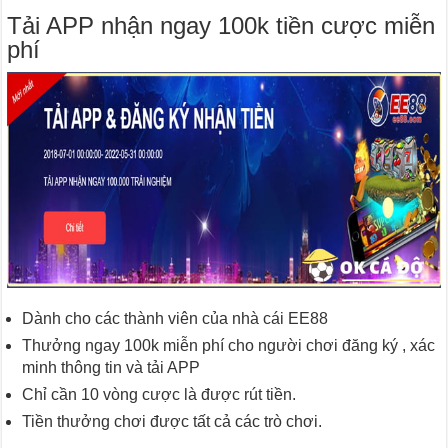
Tải APP nhận ngay 100k tiền cược miễn
phí
Dành cho các thành viên của nhà cái EE88
Thưởng ngay 100k miễn phí cho người chơi đăng ký , xác
minh thông tin và tải APP
Chỉ cần 10 vòng cược là được rút tiền.
Tiền thưởng chơi được tất cả các trò chơi.