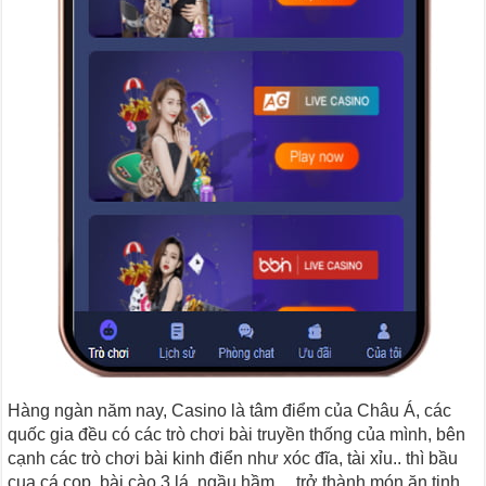
Hàng ngàn năm nay, Casino là tâm điểm của Châu Á, các
quốc gia đều có các trò chơi bài truyền thống của mình, bên
cạnh các trò chơi bài kinh điển như xóc đĩa, tài xỉu.. thì bầu
cua cá cọp, bài cào 3 lá, ngầu hầm… trở thành món ăn tinh