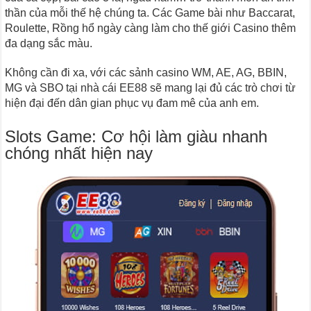
thần của mỗi thế hệ chúng ta. Các Game bài như Baccarat,
Roulette, Rồng hổ ngày càng làm cho thế giới Casino thêm
đa dạng sắc màu.
Không cần đi xa, với các sảnh casino WM, AE, AG, BBIN,
MG và SBO tại nhà cái EE88 sẽ mang lại đủ các trò chơi từ
hiện đại đến dân gian phục vụ đam mê của anh em.
Slots Game: Cơ hội làm giàu nhanh
chóng nhất hiện nay