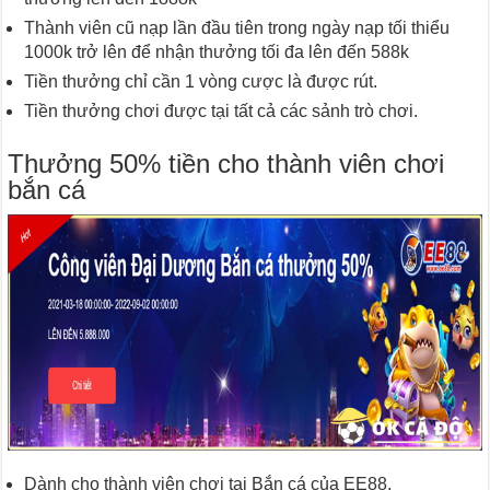
Thành viên cũ nạp lần đầu tiên trong ngày nạp tối thiểu
1000k trở lên để nhận thưởng tối đa lên đến 588k
Tiền thưởng chỉ cần 1 vòng cược là được rút.
Tiền thưởng chơi được tại tất cả các sảnh trò chơi.
Thưởng 50% tiền cho thành viên chơi
bắn cá
Dành cho thành viên chơi tại Bắn cá của EE88.