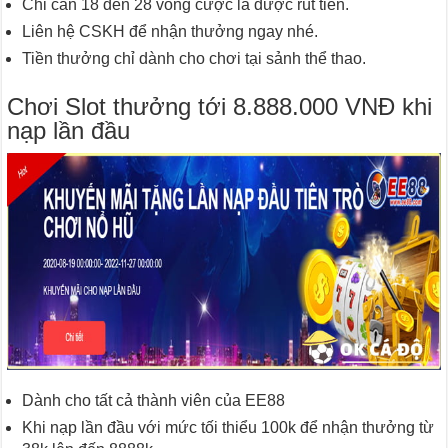
Chỉ cần 18 đến 28 vòng cược là được rút tiền.
Liên hệ CSKH để nhận thưởng ngay nhé.
Tiền thưởng chỉ dành cho chơi tại sảnh thể thao.
Chơi Slot thưởng tới 8.888.000 VNĐ khi
nạp lần đầu
Dành cho tất cả thành viên của EE88
Khi nạp lần đầu với mức tối thiểu 100k để nhận thưởng từ