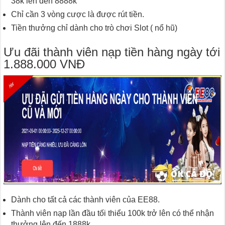
38k lên đến 8888k
Chỉ cần 3 vòng cược là được rút tiền.
Tiền thưởng chỉ dành cho trò chơi Slot ( nổ hũ)
Ưu đãi thành viên nạp tiền hàng ngày tới
1.888.000 VNĐ
Dành cho tất cả các thành viên của EE88.
Thành viên nạp lần đầu tối thiểu 100k trở lên có thể nhận
thưởng lên đến 1888k