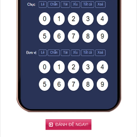
ĐÁNH ĐỀ NGAY!