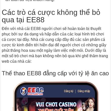
Các trò cá cược không thể bỏ
qua tại EE88
Đến với nhà cái EE88 người chơi sẽ hoàn toàn bị thuyết
phục bởi sự đa dạng và hấp dẫn của các loại hình trò chơi
cá cược tại đây. Nhà cái cung cấp đầy đủ các sản phẩm cá
cược từ kinh điển tới hiện đại để người chơi có những giây
phút thăng hoa sau một ngày làm việc mệt mỏi. Dưới đây là
một số trò chơi mà bạn không nên bỏ qua khi ghế thăm trang
web của nhà cái:
Thể thao EE88 đẳng cấp với tỷ lệ ăn cao