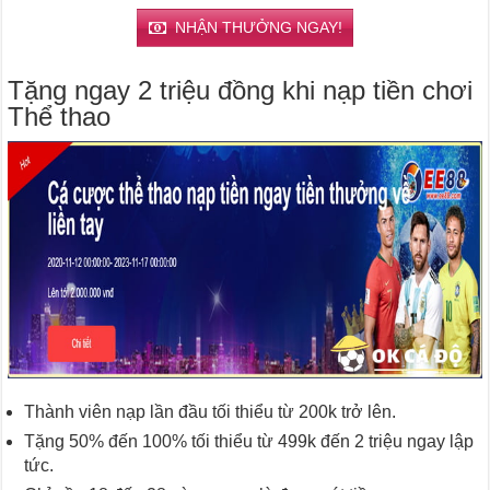
NHẬN THƯỞNG NGAY!
Tặng ngay 2 triệu đồng khi nạp tiền chơi
Thể thao
Thành viên nạp lần đầu tối thiểu từ 200k trở lên.
Tặng 50% đến 100% tối thiểu từ 499k đến 2 triệu ngay lập
tức.