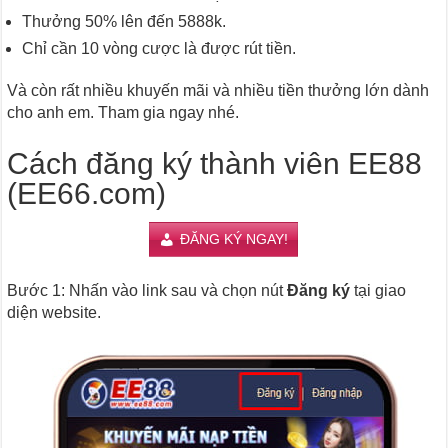
Thưởng 50% lên đến 5888k.
Chỉ cần 10 vòng cược là được rút tiền.
Và còn rất nhiều khuyến mãi và nhiều tiền thưởng lớn dành
cho anh em. Tham gia ngay nhé.
Cách đăng ký thành viên EE88
(EE66.com)
ĐĂNG KÝ NGAY!
Bước 1: Nhấn vào link sau và chọn nút
Đăng ký
tại giao
diện website.