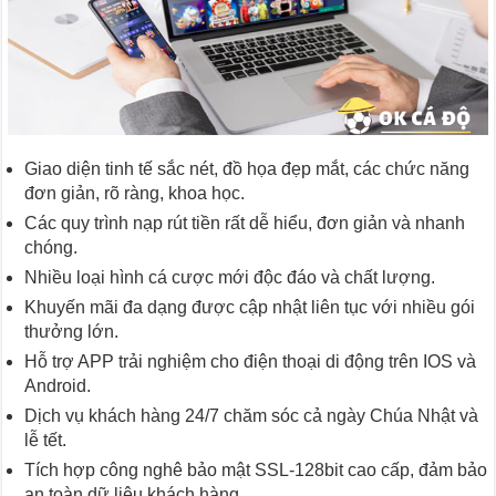
Giao diện tinh tế sắc nét, đồ họa đẹp mắt, các chức năng
đơn giản, rõ ràng, khoa học.
Các quy trình nạp rút tiền rất dễ hiểu, đơn giản và nhanh
chóng.
Nhiều loại hình cá cược mới độc đáo và chất lượng.
Khuyến mãi đa dạng được cập nhật liên tục với nhiều gói
thưởng lớn.
Hỗ trợ APP trải nghiệm cho điện thoại di động trên IOS và
Android.
Dịch vụ khách hàng 24/7 chăm sóc cả ngày Chúa Nhật và
lễ tết.
Tích hợp công nghê bảo mật SSL-128bit cao cấp, đảm bảo
an toàn dữ liệu khách hàng.