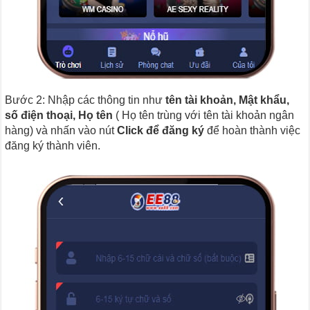
Bước 2: Nhập các thông tin như
tên tài khoản, Mật khẩu,
số điện thoại, Họ tên
( Họ tên trùng với tên tài khoản ngân
hàng) và nhấn vào nút
Click để đăng ký
để hoàn thành việc
đăng ký thành viên.