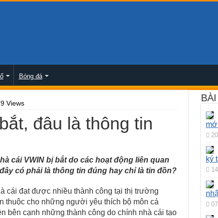
ố
Bóng đá
BÀI
9 Views
bắt, đâu là thông tin
mới
20
ký 
nhà cái VWIN bị bắt do các hoạt động liên quan
14
ây có phải là thông tin đúng hay chỉ là tin đồn?
 cái đạt được nhiều thành công tại thị trường
nhậ
en thuộc cho những người yêu thích bộ môn cá
07
ên bên cạnh những thành công do chính nhà cái tạo