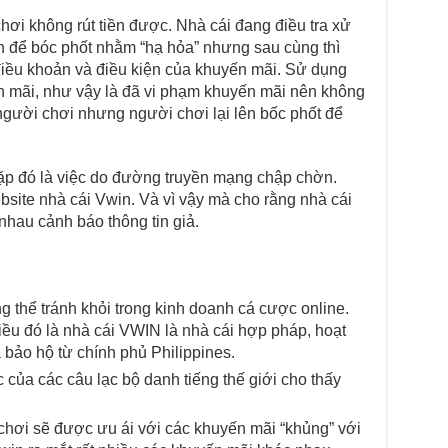
i không rút tiền được. Nhà cái đang điều tra xử
đàn để bóc phốt nhằm “hạ hỏa” nhưng sau cùng thì
điều khoản và điều kiện của khuyến mãi. Sử dụng
yến mãi, như vậy là đã vi phạm khuyến mãi nên không
ợ người chơi nhưng người chơi lại lên bốc phốt để
ặp đó là việc do đường truyền mạng chập chờn.
ite nhà cái Vwin. Và vì vậy mà cho rằng nhà cái
 nhau cảnh báo thông tin giả.
g thể tránh khỏi trong kinh doanh cá cược online.
iều đó là nhà cái VWIN là nhà cái hợp pháp, hoạt
 bảo hộ từ chính phủ Philippines.
c của các câu lạc bộ danh tiếng thế giới cho thấy
 chơi sẽ được ưu ái với các khuyến mãi “khủng” với