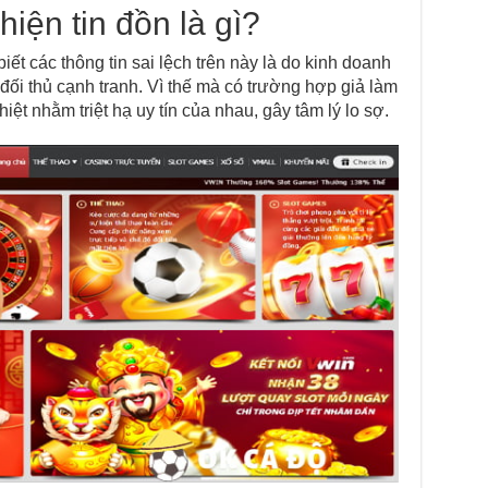
iện tin đồn là gì?
ết các thông tin sai lệch trên này là do kinh doanh
đối thủ cạnh tranh. Vì thế mà có trường hợp giả làm
hiệt nhằm triệt hạ uy tín của nhau, gây tâm lý lo sợ.