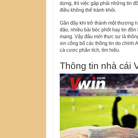
dựng, thì việc gặp phải những tin 
điều không thể tránh khỏi.
Gần đây khi trở thành một thương 
đảo, nhiều bài bóc phốt hay tin đồn 
mạng. Vậy đâu mới thực sự là thông 
xin công bố các thông tin do chính 
cá cược phân tích, tìm hiểu.
Thông tin nhà cái V