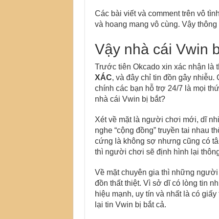
Các bài viết và comment trên vô tì
và hoang mang vô cùng. Vậy thông ti
Vậy nhà cái Vwin 
Trước tiên Okcado xin xác nhận là t
XÁC
, và đây chỉ tin đồn gây nhiễu
chính các bạn hỗ trợ 24/7 là mọi thứ
nhà cái Vwin bị bắt?
Xét về mặt là người chơi mới, dĩ nhi
nghe “cộng đồng” truyền tai nhau th
cứng là không sợ nhưng cũng có tâm 
thì người chơi sẽ định hình lại thông
Về mặt chuyên gia thì những người c
đồn thất thiệt. Vì sở dĩ có lòng tin
hiệu mạnh, uy tín và nhất là có giấ
lại tin Vwin bị bắt cả.