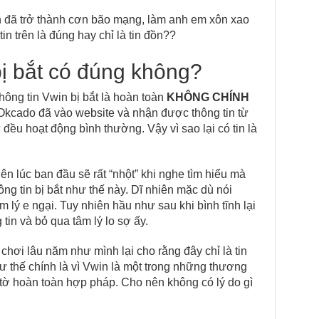
nh đã trở thành cơn bão mạng, làm anh em xôn xao
n trên là đúng hay chỉ là tin đồn??
bị bắt có đúng không?
hông tin Vwin bị bắt là hoàn toàn
KHÔNG CHÍNH
. Okcado đã vào website và nhận được thông tin từ
 đều hoạt động bình thường. Vậy vì sao lại có tin là
ên lúc ban đầu sẽ rất “nhột” khi nghe tìm hiểu mà
ông tin bị bắt như thế này. Dĩ nhiên mặc dù nói
lý e ngại. Tuy nhiên hầu như sau khi bình tĩnh lại
 tin và bỏ qua tâm lý lo sợ ấy.
hơi lâu năm như mình lại cho rằng đây chỉ là tin
 như thế chính là vì Vwin là một trong những thương
y tờ hoàn toàn hợp pháp. Cho nên không có lý do gì