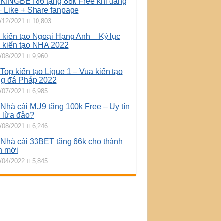
KINGBET86 tặng 88k Free khi đăng
+ Like + Share fanpage
/12/2021
10,803
 kiến tạo Ngoại Hạng Anh – Kỷ lục
 kiến tạo NHA 2022
/08/2021
9,960
Top kiến tạo Ligue 1 – Vua kiến tạo
g đá Pháp 2022
/07/2021
6,985
Nhà cái MU9 tặng 100k Free – Uy tín
 lừa đảo?
/08/2021
6,246
Nhà cái 33BET tặng 66k cho thành
n mới
/04/2022
5,845