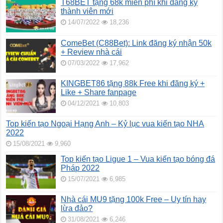
T68BET tặng 68k miễn phí khi đăng ký
thành viên mới
14/07/2022
18,236
ComeBet (C88Bet): Link đăng ký nhận 50k
+ Review nhà cái
07/03/2022
17,962
KINGBET86 tặng 88k Free khi đăng ký +
Like + Share fanpage
04/12/2021
10,803
Top kiến tạo Ngoại Hạng Anh – Kỷ lục vua kiến tạo NHA
2022
15/08/2021
9,960
Top kiến tạo Ligue 1 – Vua kiến tạo bóng đá
Pháp 2022
15/07/2021
6,985
Nhà cái MU9 tặng 100k Free – Uy tín hay
lừa đảo?
31/08/2021
6,246