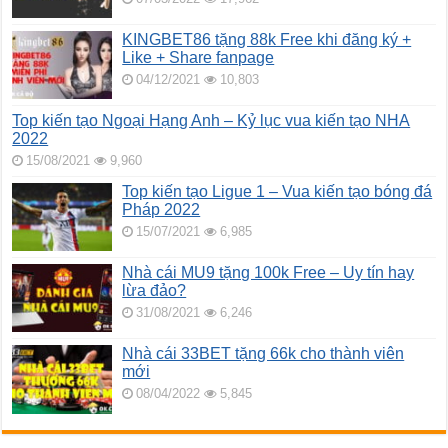
KINGBET86 tặng 88k Free khi đăng ký +
Like + Share fanpage
04/12/2021
10,803
Top kiến tạo Ngoại Hạng Anh – Kỷ lục vua kiến tạo NHA
2022
15/08/2021
9,960
Top kiến tạo Ligue 1 – Vua kiến tạo bóng đá
Pháp 2022
15/07/2021
6,985
Nhà cái MU9 tặng 100k Free – Uy tín hay
lừa đảo?
31/08/2021
6,246
Nhà cái 33BET tặng 66k cho thành viên
mới
08/04/2022
5,845