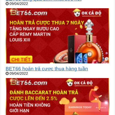
09/04/2022
BET66 hoàn trả cược thua hàng tuần
09/04/2022