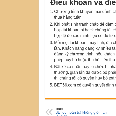
Điều khoản và điề
Chương trình khuyến mãi dành ch
thua hàng tuần.
Khi phát sinh tranh chấp để đảm 
hợp tài khoản bị hack chúng tôi 
hợp lệ để xác minh liệu có đủ tư 
Mỗi một tài khoản, máy tính, địa 
lần. Khách hàng đăng ký nhiều tà
đăng ký chương trình, nếu khách
phép hủy bỏ hoặc thu hồi tiền th
Bất kể cá nhân hay tổ chức bị ph
thường, gian lận đã được bộ ph
thì chúng tôi có quyền hủy bỏ toà
BET66.com có quyền quyết định c
Trước
BET66 hoàn trả không giới hạn