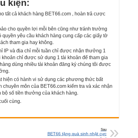
u kiện:
o tất cả khách hàng BET66.com , hoàn trả cược
bảo cho quyền lợi mỗi bên cũng như tránh trường
có quyền yêu cầu khách hàng cung cấp các giấy tờ
cách tham gia hay không.
chỉ IP và địa chỉ mỗi tuần chỉ được nhận thưởng 1
i khoản chỉ được sử dụng 1 tài khoản để tham gia
 hàng dùng nhiều tài khoản đăng ký chúng tôi được
ưởng.
át hiện có hành vi sử dụng các phương thức bất
ận chuyên môn của BET66.com kiểm tra và xác nhận
n bộ số tiền thưởng của khách hàng.
uối cùng.
Sau
BET66 tặng quà sinh nhật cực