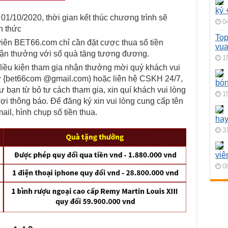
ký 
01/10/2020, thời gian kết thúc chương trình sẽ
0
h thức
Top
viên BET66.com chỉ cần đặt cược thua số tiền
vua
ận thưởng với số quà tặng tương đương.
1
 điều kiện tham gia nhận thưởng mời quý khách vui
ư {bet66com @gmail.com) hoặc liên hệ CSKH 24/7,
bón
 bạn từ bỏ tư cách tham gia, xin quí khách vui lòng
1
ợi thông báo. Để đăng ký xin vui lòng cung cấp tên
mail, hình chụp số tiền thua.
hay
3
viê
0