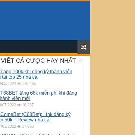
 VIẾT CÁ CƯỢC HAY NHẤT
Tặng 100k khi đăng ký thành viên
 tại top 25 nhà cái
0/03/2024
178,465
T68BET tặng 68k miễn phí khi đăng
thành viên mới
4/07/2022
18,237
ComeBet (C88Bet): Link đăng ký
n 50k + Review nhà cái
7/03/2022
17,963