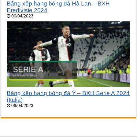
Bảng xếp hạng bóng đá Hà Lan – BXH
Eredivisie 2024
06/04/2023
Bảng xếp hạng bóng đá Ý – BXH Serie A 2024
(Italia)
06/04/2023