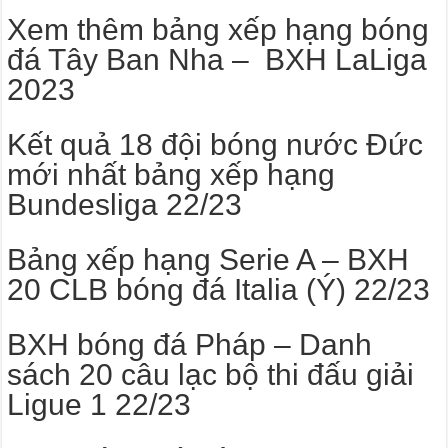
Xem thêm bảng xếp hạng bóng
đá Tây Ban Nha – BXH LaLiga
2023
Kết quả 18 đội bóng nước Đức
mới nhất bảng xếp hạng
Bundesliga 22/23
Bảng xếp hạng Serie A – BXH
20 CLB bóng đá Italia (Ý) 22/23
BXH bóng đá Pháp – Danh
sách 20 câu lạc bộ thi đấu giải
Ligue 1 22/23