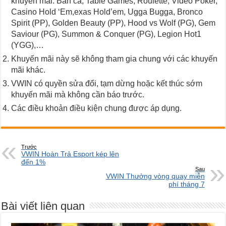
khuyến mãi: Bắn cá, Table Games, Roulette, Video Poker,
Casino Hold ‘Em,exas Hold’em, Ugga Bugga, Bronco
Spirit (PP), Golden Beauty (PP), Hood vs Wolf (PG), Gem
Saviour (PG), Summon & Conquer (PG), Legion Hot1
(YGG),…
Khuyến mãi này sẽ không tham gia chung với các khuyến
mãi khác.
VWIN có quyền sửa đổi, tạm dừng hoặc kết thúc sớm
khuyến mãi mà không cần báo trước.
Các điều khoản điều kiện chung được áp dụng.
Trước
VWIN Hoàn Trả Esport kép lên
đến 1%
Sau
VWIN Thưởng vòng quay miễn
phí tháng 7
Bài viết liên quan