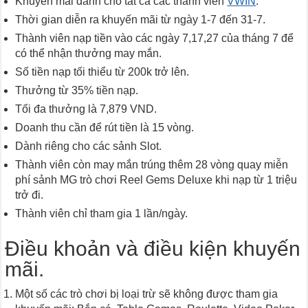
Khuyến mãi dành cho tất cả các thành viên
VWIN
.
Thời gian diễn ra khuyến mãi từ ngày 1-7 đến 31-7.
Thành viên nạp tiền vào các ngày 7,17,27 của tháng 7 để
có thể nhận thưởng may mắn.
Số tiền nạp tối thiểu từ 200k trở lên.
Thưởng từ 35% tiền nạp.
Tối đa thưởng là 7,879 VND.
Doanh thu cần để rút tiền là 15 vòng.
Dành riêng cho các sảnh Slot.
Thành viên còn may mắn trúng thêm 28 vòng quay miễn
phí sảnh MG trò chơi Reel Gems Deluxe khi nạp từ 1 triệu
trở đi.
Thành viên chỉ tham gia 1 lần/ngày.
Điều khoản và điều kiện khuyến
mãi.
Một số các trò chơi bị loại trừ sẽ không được tham gia