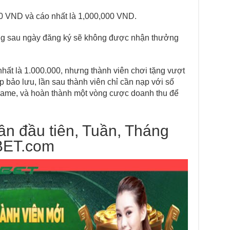
000 VND và cáo nhất là 1,000,000 VND.
áng sau ngày đăng ký sẽ không được nhận thưởng
là 1.000.000, nhưng thành viên chơi tặng vượt
bảo lưu, lần sau thành viên chỉ cần nạp với số
 game, và hoàn thành một vòng cược doanh thu để
ần đầu tiên, Tuần, Tháng
NBET.com