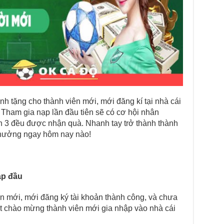
 tặng cho thành viên mới, mới đăng kí tại nhà cái
ham gia nạp lần đầu tiên sẽ có cơ hội nhân
n 3 đều được nhận quà. Nhanh tay trở thành thành
hưởng ngay hôm nay nào!
ạp đầu
n mới, mới đăng ký tài khoản thành công, và chưa
t chào mừng thành viên mới gia nhập vào nhà cái