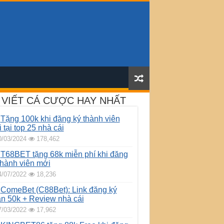
 VIẾT CÁ CƯỢC HAY NHẤT
Tặng 100k khi đăng ký thành viên
 tại top 25 nhà cái
0/03/2024
178,462
T68BET tặng 68k miễn phí khi đăng
thành viên mới
4/07/2022
18,236
ComeBet (C88Bet): Link đăng ký
n 50k + Review nhà cái
7/03/2022
17,962