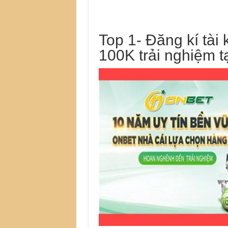
Top 1- Đăng kí tài
100K trải nghiệm 