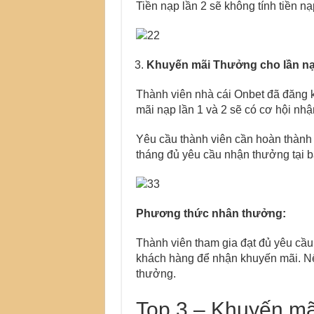
Tiền nạp lần 2 sẽ không tính tiền nạ
Khuyến mãi Thưởng cho lần nạp
Thành viên nhà cái Onbet đã đăng 
mãi nạp lần 1 và 2 sẽ có cơ hội n
Yêu cầu thành viên cần hoàn thành 3
tháng đủ yêu cầu nhận thưởng tại 
Phương thức nhân thưởng:
Thành viên tham gia đạt đủ yêu cầu
khách hàng để nhận khuyến mãi. Nế
thưởng.
Top 3 – Khuyến m