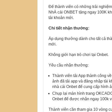
Để thành viên có những trải nghiệm 
NhÀ cái ONBET tặng ngay 100K khi 
tài khoản mới.
Chi tiết nhận thưởng:
Áp dụng thưởng dành cho tất cả thà
mới.
Không giới hạn trò chơi tại Onbet.
Yêu cầu nhận thưởng:
Thành viên tải App thành công về
ảnh đã tải app và đăng nhập tài
nhà cái Onbet để cung cấp hình ả
Chụp lại màn hình trang OKCADO 
Onbet để được nhận ngay 100k về
Thành viên cần tham gia 10 vòng cượ