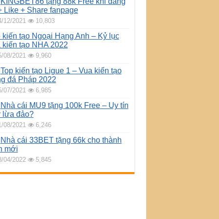
KINGBET86 tặng 88k Free khi đăng
+ Like + Share fanpage
4/12/2021
10,803
 kiến tạo Ngoại Hạng Anh – Kỷ lục
 kiến tạo NHA 2022
5/08/2021
9,960
Top kiến tạo Ligue 1 – Vua kiến tạo
g đá Pháp 2022
5/07/2021
6,985
Nhà cái MU9 tặng 100k Free – Uy tín
 lừa đảo?
1/08/2021
6,246
Nhà cái 33BET tặng 66k cho thành
n mới
8/04/2022
5,845