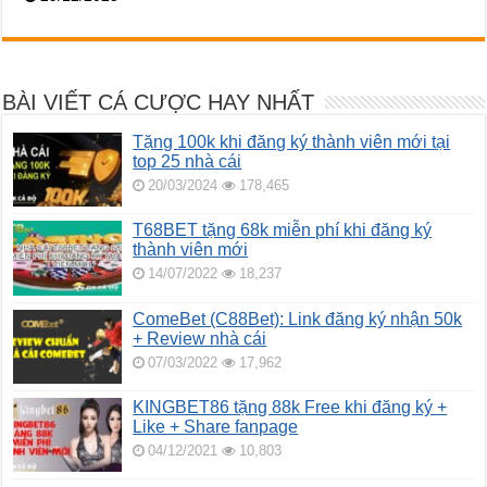
BÀI VIẾT CÁ CƯỢC HAY NHẤT
Tặng 100k khi đăng ký thành viên mới tại
top 25 nhà cái
20/03/2024
178,465
T68BET tặng 68k miễn phí khi đăng ký
thành viên mới
14/07/2022
18,237
ComeBet (C88Bet): Link đăng ký nhận 50k
+ Review nhà cái
07/03/2022
17,962
KINGBET86 tặng 88k Free khi đăng ký +
Like + Share fanpage
04/12/2021
10,803