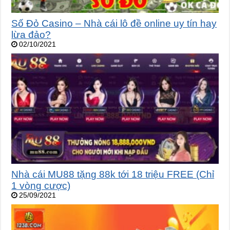
Số Đỏ Casino – Nhà cái lô đề online uy tín hay
lừa đảo?
02/10/2021
Nhà cái MU88 tặng 88k tới 18 triệu FREE (Chỉ
1 vòng cược)
25/09/2021