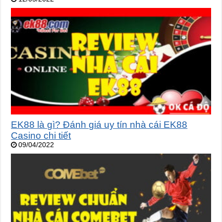
EK88 là gì? Đánh giá uy tín nhà cái EK88
Casino chi tiết
09/04/2022