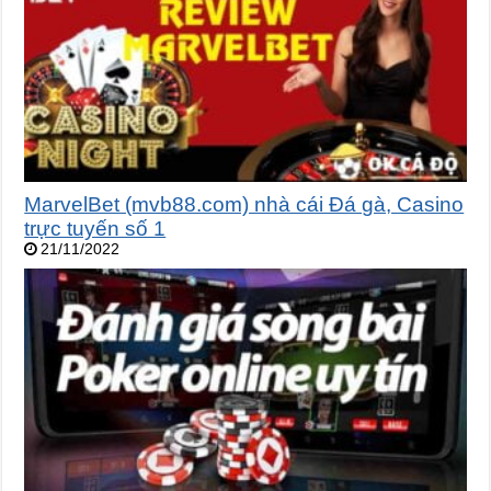
MarvelBet (mvb88.com) nhà cái Đá gà, Casino
trực tuyến số 1
21/11/2022