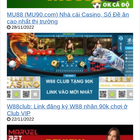
MU88 (MU90.com) Nhà cái Casino, Số Đề ăn
cao nhất thị trường
28/11/2022
W88club: Link đăng ký W88 nhận 90k chơi ở
Club VIP
22/11/2022