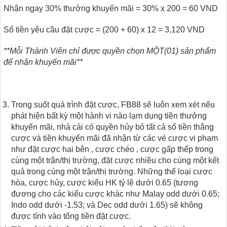
Nhận ngay 30% thưởng khuyến mãi = 30% x 200 = 60 VND
Số tiền yêu cầu đặt cược = (200 + 60) x 12 = 3,120 VND
**Mỗi Thành Viên chỉ được quyền chọn MỘT(01) sản phẩm
để nhận khuyến mãi**
Trong suốt quá trình đặt cược, FB88 sẽ luôn xem xét nếu
phát hiện bất kỳ một hành vi nào lạm dụng tiền thưởng
khuyến mãi, nhà cái có quyền hủy bỏ tất cả số tiền thắng
cược và tiền khuyến mãi đã nhận từ các vé cược vi phạm
như đặt cược hai bên , cược chéo , cược gấp thếp trong
cùng một trận/thị trường, đặt cược nhiều cho cùng một kết
quả trong cùng một trận/thị trường. Những thể loại cược
hòa, cược hủy, cược kiểu HK tỷ lệ dưới 0.65 (tương
đương cho các kiểu cược khác như Malay odd dưới 0.65;
Indo odd dưới -1.53; và Dec odd dưới 1.65) sẽ không
được tính vào tổng tiền đặt cược.