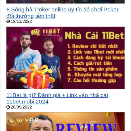
6 Sòng bài Poker online uy tín để chơi Poker
đổi thưởng tiền thật
19/11/2022
11Bet là gì? Đánh giá + Link vào nhà cái
11bet.mobi 2024
28/09/2022