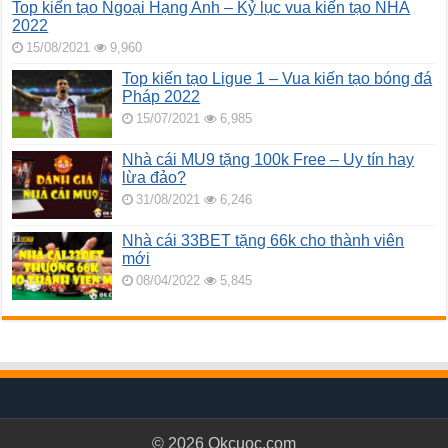
Top kiến tạo Ngoại Hạng Anh – Kỷ lục vua kiến tạo NHA
2022
15/08/2021
9,960
Top kiến tạo Ligue 1 – Vua kiến tạo bóng đá
Pháp 2022
15/07/2021
6,985
Nhà cái MU9 tặng 100k Free – Uy tín hay
lừa đảo?
31/08/2021
6,246
Nhà cái 33BET tặng 66k cho thành viên
mới
08/04/2022
5,845
© 2026
Okcuoc.com