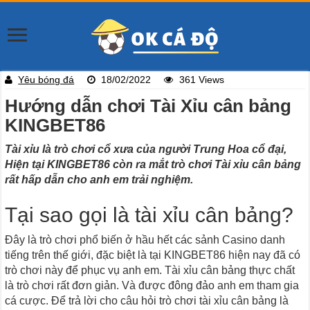
Yêu bóng đá
18/02/2022
361 Views
Hướng dẫn chơi Tài Xỉu cân bảng
KINGBET86
Tài xỉu là trò chơi cổ xưa của người Trung Hoa cổ đại,
Hiện tại KINGBET86 còn ra mắt trò chơi Tài xỉu cân bảng
rất hấp dẫn cho anh em trải nghiệm.
Tại sao gọi là tài xỉu cân bảng?
Đây là trò chơi phổ biến ở hầu hết các sảnh Casino danh
tiếng trên thế giới, đặc biệt là tại KINGBET86 hiện nay đã có
trò chơi này để phục vụ anh em. Tài xỉu cân bảng thực chất
là trò chơi rất đơn giản. Và được đông đảo anh em tham gia
cá cược. Để trả lời cho câu hỏi trò chơi tài xỉu cân bảng là