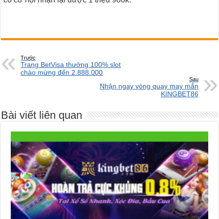
Trước
Trang BetVisa thưởng 100% slot
chào mừng đến 2.888.000
Sau
Nhận ngay vòng quay may mắn
KINGBET86
Bài viết liên quan