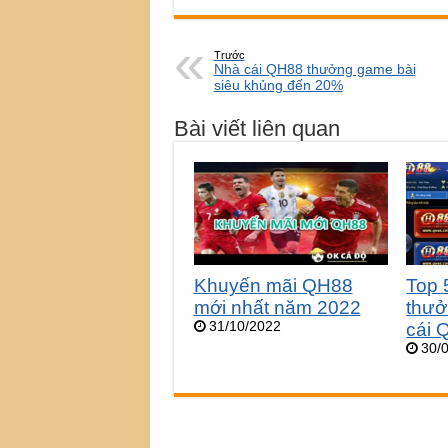
Trước
Nhà cái QH88 thưởng game bài
siêu khủng đến 20%
Bài viết liên quan
Khuyến mãi QH88
Top 
mới nhất năm 2022
thưở
31/10/2022
cái 
30/