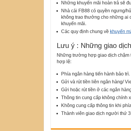
Những khuyến mãi hoàn trả sẽ đ
Nhà cái FB88 có quyền ngưng/hủy
không trao thưởng cho những ai 
khuyến mãi.
Các quy định chung về
khuyến m
Lưu ý : Những giao dịc
Những trường hợp giao dịch chậm t
hợp lệ:
Phía ngân hàng tiến hành bảo trì.
Gửi và rút tiền liên ngân hàng/ Vi
Gửi hoặc rút tiền ở các ngân hàn
Thông tin cung cấp không chính x
Không cung cấp thông tin khi phí
Thành viên giao dịch người thứ 3