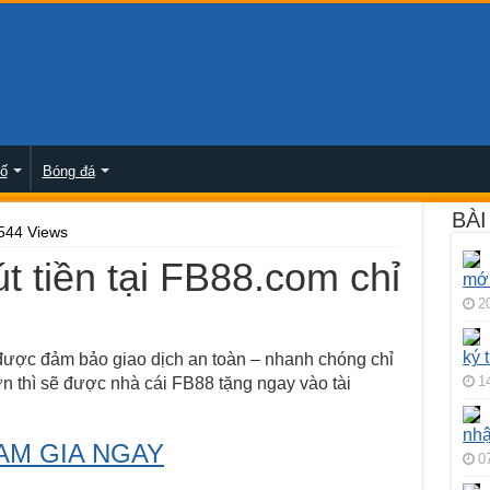
ố
Bóng đá
BÀI
544 Views
t tiền tại FB88.com chỉ
mới
2
ký 
được đảm bảo giao dịch an toàn – nhanh chóng chỉ
1
ơn thì sẽ được nhà cái FB88 tặng ngay vào tài
nhậ
AM GIA NGAY
0