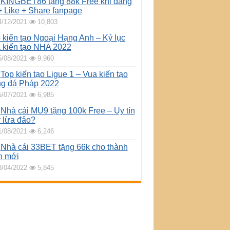
KINGBET86 tặng 88k Free khi đăng
+ Like + Share fanpage
4/12/2021
10,803
 kiến tạo Ngoại Hạng Anh – Kỷ lục
 kiến tạo NHA 2022
5/08/2021
9,960
Top kiến tạo Ligue 1 – Vua kiến tạo
g đá Pháp 2022
5/07/2021
6,985
Nhà cái MU9 tặng 100k Free – Uy tín
 lừa đảo?
1/08/2021
6,246
Nhà cái 33BET tặng 66k cho thành
n mới
8/04/2022
5,845