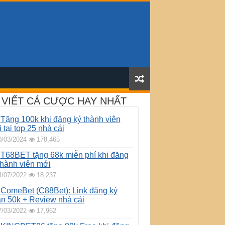
 VIẾT CÁ CƯỢC HAY NHẤT
Tặng 100k khi đăng ký thành viên
 tại top 25 nhà cái
0/03/2024
178,465
T68BET tặng 68k miễn phí khi đăng
thành viên mới
4/07/2022
18,237
ComeBet (C88Bet): Link đăng ký
n 50k + Review nhà cái
7/03/2022
17,962