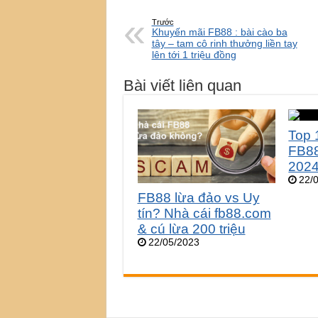
Trước
Khuyến mãi FB88 : bài cào ba
tây – tam cô rinh thưởng liền tay
lên tới 1 triệu đồng
Bài viết liên quan
Top 
FB88
202
22/
FB88 lừa đảo vs Uy
tín? Nhà cái fb88.com
& cú lừa 200 triệu
22/05/2023