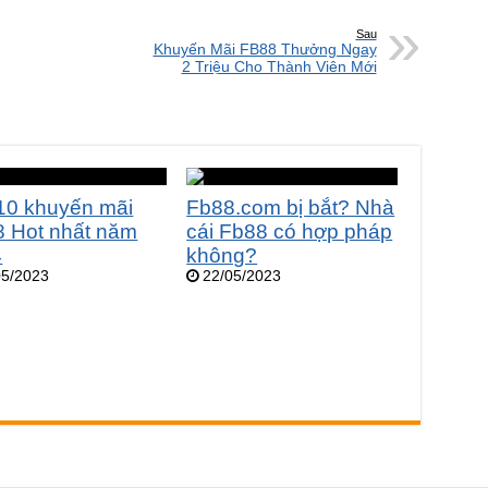
Sau
Khuyến Mãi FB88 Thưởng Ngay
2 Triệu Cho Thành Viên Mới
10 khuyến mãi
Fb88.com bị bắt? Nhà
 Hot nhất năm
cái Fb88 có hợp pháp
4
không?
05/2023
22/05/2023