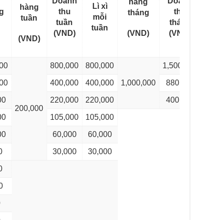
Doanh
Doanh
hàng
Lì xì
hàng
g
thu
thu
Lì x
tháng
mỗi
tuần
tuần
tháng
th
tuần
(VND)
(VND)
(VND)
(VND)
00
800,000
800,000
1,500,000
1,50
00
400,000
400,000
1,000,000
880,000
880
00
220,000
220,000
400,000
400
200,000
00
105,000
105,000
00
60,000
60,000
0
30,000
30,000
0
0
0