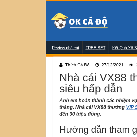
Review nhà cái
FREE BET
Kết Quả Xổ S
Thích Cá Độ
27/12/2021
Nhà cái VX88 t
siêu hấp dẫn
Anh em hoàn thành các nhiệm vụ t
tháng. Nhà cái VX88 thưởng
VIP
S
đến 30 triệu đồng.
Hướng dẫn tham g