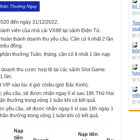
Nhận Thưởng Ngay
ký 
0
2020 đến ngày 31/12/2022.
Top
vua
hành viên của nhà cái VX88 tại sảnh Điện Tử.
1
oàn thành doanh thu yêu cầu. Cần có ít nhất 2 lần
 triệu đồng.
bón
phần thưởng Tuần, tháng, cần có ít nhất 1 lần nạp
1
 doanh thu cược hợp lệ tại các sảnh Slot Game.
hay
1 lần.
3
 VIP vào lúc 4 giờ chiều (giờ Bắc Kinh).
ợc yêu cầu, sẽ được nhận ngay lì xì sau 18h Thứ Hai
viê
ận thưởng trong vòng 1 tuần khi có kết quả.
0
ược yêu cầu, sẽ được nhận ngay lì xì sau 18h ngày 1
hận thưởng trong vòng 1 tuần khi có kết quả.
Nạp
Nạp tiền
tiền