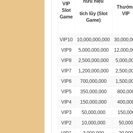
hữu hiệu
VIP
Thưởn
Slot
tích lũy (Slot
VIP
Game
Game)
VIP10
10,000,000,000
30,000,0
VIP9
5,000,000,000
12,000,0
VIP8
2,500,000,000
5,000,0
VIP7
1,200,000,000
2,500,0
VIP6
700,000,000
1,500,0
VIP5
350,000,000
800,00
VIP4
150,000,000
400,00
VIP3
50,000,000
150,00
VIP2
10,000,000
50,00