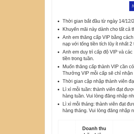
Thời gian bắt đầu từ ngày 14/12/
Khuyến mãi này dành cho tất cả t
Anh em thăng cấp VIP bằng cách h
nạp với tổng tiền tích lũy ít nhất 2
Anh em duy trì cấp độ VIP và các 
tiền trong tuần.
Muốn thăng cấp thành VIP cần có
Thưởng VIP mỗi cấp sẽ chỉ nhận 
Thời gian cập nhập thành viên đạt
Lì xì mỗi tuần: thành viên đạt đư
hàng tuần. Vui lòng đăng nhập nh
Lì xì mỗi tháng: thành viên đạt đ
hàng tháng. Vui lòng đăng nhập n
Doanh thu