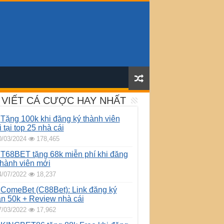
 VIẾT CÁ CƯỢC HAY NHẤT
Tặng 100k khi đăng ký thành viên
 tại top 25 nhà cái
0/03/2024
178,465
T68BET tặng 68k miễn phí khi đăng
thành viên mới
4/07/2022
18,237
ComeBet (C88Bet): Link đăng ký
n 50k + Review nhà cái
7/03/2022
17,962