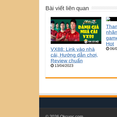
Bài viết liên quan
Tha
nhận
game
Hot
VX88: Link vào nhà
06/
cái, Hướng dẫn chơi,
Review chuẩn
13/04/2023
© 2026
Okcuoc.com