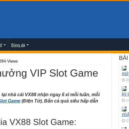
ố
Bóng đá
BÀI
284 Views
hưởng VIP Slot Game
mới
2
ký 
ại nhà cái VX88 nhận ngay lì xì mỗi tuần, mỗi
1
lot Game
(Điện Tử), Bắn cá quà siêu hấp dẫn
nhậ
ia VX88 Slot Game:
0