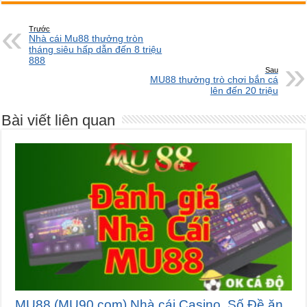
Trước
Nhà cái Mu88 thưởng tròn
tháng siêu hấp dẫn đến 8 triệu
888
Sau
MU88 thưởng trò chơi bắn cá
lên đến 20 triệu
Bài viết liên quan
MU88 (MU90.com) Nhà cái Casino, Số Đề ăn