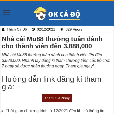
Thích Cá Độ
02/12/2021
329 Views
Nhà cái Mu88 thưởng tuần dành
cho thành viên đến 3,888,000
Nhà cái Mu88 thưởng tuần dành cho thành viên lên đến
3,888,000. Nhanh tay đăng kí tham chương trình các trò chơi
7 ngày sẽ được nhận thưởng ngay. Tham gia ngay!
Hướng dẫn link đăng kí tham
gia:
Tham Gia Ngay
Thời gian chương trình từ 12/2021 đến khi có thông tin