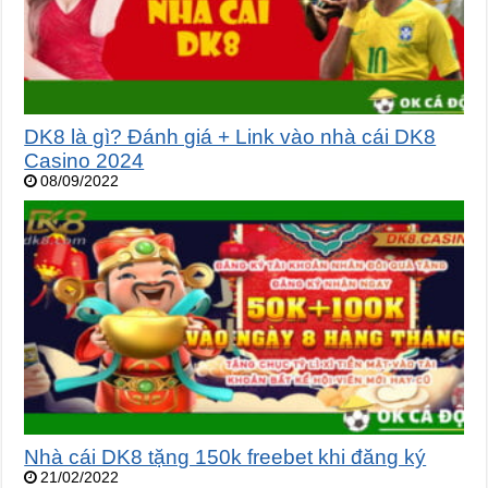
DK8 là gì? Đánh giá + Link vào nhà cái DK8
Casino 2024
08/09/2022
Nhà cái DK8 tặng 150k freebet khi đăng ký
21/02/2022