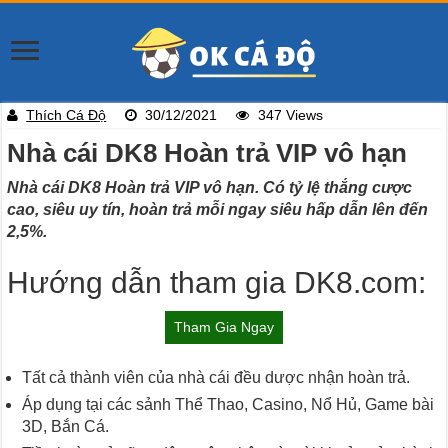
Thích Cá Độ
30/12/2021
347 Views
Nhà cái DK8 Hoàn trả VIP vô hạn
Nhà cái DK8 Hoàn trả VIP vô hạn. Có tỷ lệ thắng cược
cao, siêu uy tín, hoàn trả mỗi ngay siêu hấp dẫn lên đến
2,5%.
Hướng dẫn tham gia DK8.com:
Tham Gia Ngay
Tất cả thành viên của nhà cái đều dược nhận hoàn trả.
Áp dụng tại các sảnh Thể Thao, Casino, Nổ Hủ, Game bài
3D, Bắn Cá.