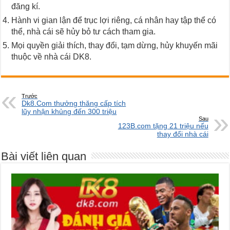
đăng kí.
Hành vi gian lận để trục lợi riêng, cá nhân hay tập thể có
thể, nhà cái sẽ hủy bỏ tư cách tham gia.
Mọi quyền giải thích, thay đổi, tạm dừng, hủy khuyến mãi
thuộc về nhà cái DK8.
Trước
Dk8.Com thưởng thăng cấp tích
lũy nhận khủng đến 300 triệu
Sau
123B.com tặng 21 triệu nếu
thay đổi nhà cái
Bài viết liên quan