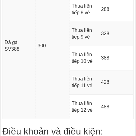
Thua liên
288
tiếp 8 vé
Thua liên
328
tiếp 9 vé
Đá gà
300
SV388
Thua liên
388
tiếp 10 vé
Thua liên
428
tiếp 11 vé
Thua liên
488
tiếp 12 vé
Điều khoản và điều kiện: