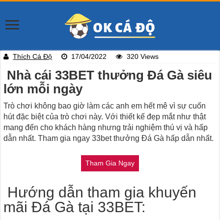
Thích Cá Độ
17/04/2022
320 Views
Nhà cái 33BET thưởng Đá Gà siêu
lớn mỗi ngày
Trò chơi không bao giờ làm các anh em hết mê vì sự cuốn
hút đặc biệt của trò chơi này. Với thiết kế đẹp mắt như thật
mang đến cho khách hàng nhưng trải nghiệm thú vị và hấp
dẫn nhất. Tham gia ngay 33bet thưởng Đá Gà hấp dẫn nhất.
Tham Gia Ngay
Hướng dẫn tham gia khuyến
mãi Đá Gà tại 33BET: