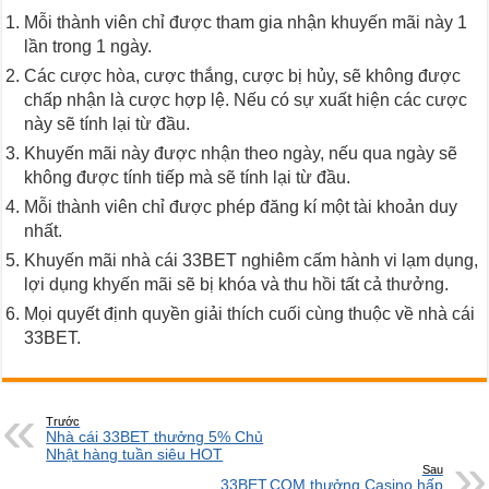
Mỗi thành viên chỉ được tham gia nhận khuyến mãi này 1
lần trong 1 ngày.
Các cược hòa, cược thắng, cược bị hủy, sẽ không được
chấp nhận là cược hợp lệ. Nếu có sự xuất hiện các cược
này sẽ tính lại từ đầu.
Khuyến mãi này được nhận theo ngày, nếu qua ngày sẽ
không được tính tiếp mà sẽ tính lại từ đầu.
Mỗi thành viên chỉ được phép đăng kí một tài khoản duy
nhất.
Khuyến mãi nhà cái 33BET nghiêm cấm hành vi lạm dụng,
lợi dụng khyến mãi sẽ bị khóa và thu hồi tất cả thưởng.
Mọi quyết định quyền giải thích cuối cùng thuộc về nhà cái
33BET.
Trước
Nhà cái 33BET thưởng 5% Chủ
Nhật hàng tuần siêu HOT
Sau
33BET.COM thưởng Casino hấp