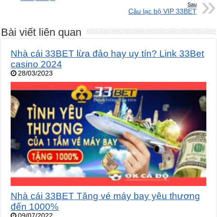
Sau
Câu lạc bộ VIP 33BET
Bài viết liên quan
Nhà cái 33BET lừa đảo hay uy tín? Link 33Bet
casino 2024
28/03/2023
Nhà cái 33BET Tặng vé máy bay yêu thương
đến 1000%
09/07/2022