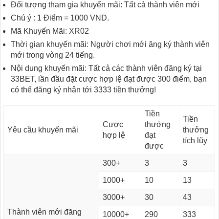
Đối tượng tham gia khuyến mãi: Tất cả thành viên mới
Chú ý : 1 Điểm = 1000 VND.
Mã Khuyến Mãi: XR02
Thời gian khuyến mãi: Người chơi mới ăng ký thành viên
mới trong vòng 24 tiếng.
Nội dung khuyến mãi: Tất cả các thành viên đăng ký tại
33BET, lần đầu đặt cược hợp lệ đạt được 300 điểm, bạn
có thể đăng ký nhận tới 3333 tiền thưởng!
Tiền
Tiền
Cược
thưởng
Yêu cầu khuyến mãi
thưởng
hợp lệ
đạt
tích lũy
được
300+
3
3
1000+
10
13
3000+
30
43
Thành viên mới đăng
10000+
290
333