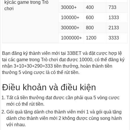
kýcác game trong Trò
30000+
400
733
chơi
100000+
600
1333
300000+
800
2133
1000000+
1200
3333
Bạn đăng ký thành viên mới tại 33BET và đặt cược hợp lệ
tại các game trong Trò chơi đạt được 10000, có thể đăng ký
nhận 3+10+30+290=333 tiền thưởng, hoàn thành tiền
thưởng 5 vòng cược là có thể rút tiền.
Điều khoản và điều kiện
Tất cả tiền thưởng đạt được cần phải qua 5 vòng cược
mới có thể rút tiền.
Gói quà tặng dành cho thành viên mới 1 và gói quà tặng
dành cho thành viên mới 2 không được cùng song hành
với nhau.