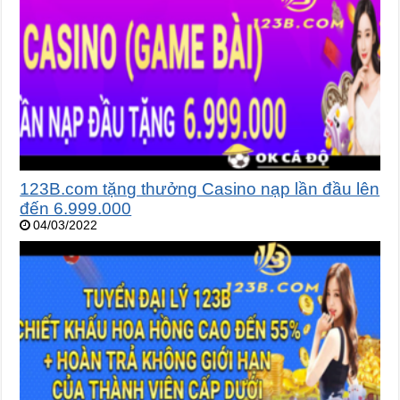
123B.com tặng thưởng Casino nạp lần đầu lên
đến 6.999.000
04/03/2022