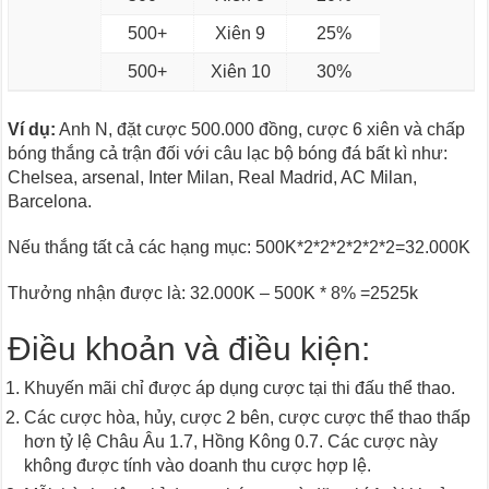
500+
Xiên 9
25%
500+
Xiên 10
30%
Ví dụ:
Anh N, đặt cược 500.000 đồng, cược 6 xiên và chấp
bóng thắng cả trận đối với câu lạc bộ bóng đá bất kì như:
Chelsea, arsenal, Inter Milan, Real Madrid, AC Milan,
Barcelona.
Nếu thắng tất cả các hạng mục: 500K*2*2*2*2*2*2=32.000K
Thưởng nhận được là: 32.000K – 500K * 8% =2525k
Điều khoản và điều kiện:
Khuyến mãi chỉ được áp dụng cược tại thi đấu thể thao.
Các cược hòa, hủy, cược 2 bên, cược cược thể thao thấp
hơn tỷ lệ Châu Âu 1.7, Hồng Kông 0.7. Các cược này
không được tính vào doanh thu cược hợp lệ.