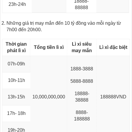
18888-
23h-24h
88888
Những giá trị may mắn đến 10 tỷ đồng vào mỗi ngày từ
7h00 đến 20h00.
Thời gian
Lì xì siêu
Tổng tiền lì xì
Lì xì đặc biệt
phát lì xì
may mắn
07h-09h
1888-3888
10h-11h
5888-8888
18888-
13h-15h
10,000,000,000
188888VND
38888
8888-
17h- 18h
188888
19h-20h