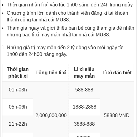
Thời gian nhận lì xì vào lúc 1h00 sáng đến 24h trong ngày.
Chương trình lớn dành cho thành viên đăng kí tài khoản
thành công tại nhà cái MU88.
Tham gia ngay và giới thiệu bạn bè cùng tham gia để nhận
những bao lì xì may mắn nhất tại nhà cái MU88.
Những giá trị may mắn đến 2 tỷ đồng vào mỗi ngày từ
1h00 đến 24h00 hàng ngày.
Thời gian
Lì xì siêu
Tổng tiền lì xì
Lì xì đặc biệt
phát lì xì
may mắn
01h-03h
588-888
05h-06h
1888-2888
2,000,000,000
58888 VND
21h-22h
3888-888