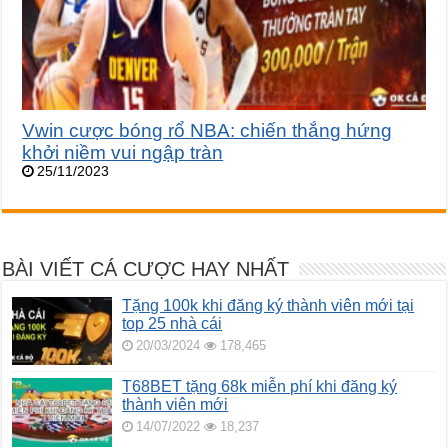
Vwin cược bóng rổ NBA: chiến thắng hứng
khởi niềm vui ngập tràn
25/11/2023
BÀI VIẾT CÁ CƯỢC HAY NHẤT
Tặng 100k khi đăng ký thành viên mới tại
top 25 nhà cái
20/03/2024
178,465
T68BET tặng 68k miễn phí khi đăng ký
thành viên mới
14/07/2022
18,237