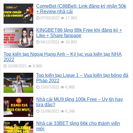
ComeBet (C88Bet): Link đăng ký nhận 50k
+ Review nhà cái
07/03/2022
17,963
KINGBET86 tặng 88k Free khi đăng ký +
Like + Share fanpage
04/12/2021
10,803
Top kiến tạo Ngoại Hạng Anh – Kỷ lục vua kiến tạo NHA
2022
15/08/2021
9,960
Top kiến tạo Ligue 1 – Vua kiến tạo bóng đá
Pháp 2022
15/07/2021
6,985
Nhà cái MU9 tặng 100k Free – Uy tín hay
lừa đảo?
31/08/2021
6,246
Nhà cái 33BET tặng 66k cho thành viên
mới