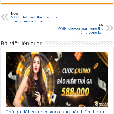
Trước
MU88 Đặt cược thể thao nhận
thưởng lên để 2 triệu đồng
Sau
VWIN Khuyến mãi Trung thu
nhận thưởng lớn
Bài viết liên quan
Thả ga đặt cược casino cùng bảo hiểm hoàn