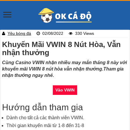
Yêu bóng đá
02/08/2022
330 Views
Khuyến Mãi VWIN 8 Nút Hòa, Vẫn
nhận thưởng
Cùng Casino VWIN nhận nhiều may mắn tháng 8 này với
khuyến mãi VWIN 8 nút hòa vẫn nhận thưởng.Tham gia
nhận thưởng ngay nhé.
Vào VWIN
Hướng dẫn tham gia
Dành cho tất cả các thành viên VWIN.
Thời gian khuyến mãi từ 1-8 đến 31-8