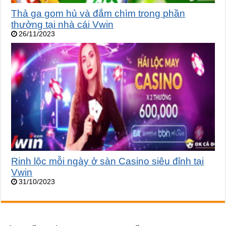
Thả ga gom hủ và đắm chìm trong phần
thưởng tại nhà cái Vwin
26/11/2023
Rinh lộc mỗi ngày ở sàn Casino siêu đỉnh tại
Vwin
31/10/2023