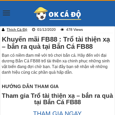
Thích Cá Độ
01/12/2020
478 Views
Khuyến mãi FB88 : Trổ tài thiện xạ
– bắn ra quà tại Bắn Cá FB88
Bạn có niềm đam mê với trò chơi bắn cá. Hãy đến với đại
dương Bắn Cá FB88 trổ tài thiện xạ chinh phục những sinh
vật biển đang đợi chờ bạn. Tại đây bạn sẽ nhận về những
danh hiệu cùng các phần quà hấp dẫn.
HƯỚNG DẪN THAM GIA
Tham gia Trổ tài thiện xạ – bắn ra quà
tại Bắn Cá FB88
THAM GIA NGAY