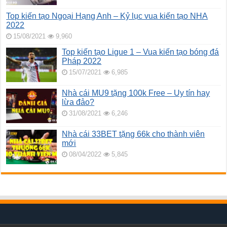
Top kiến tạo Ngoại Hạng Anh – Kỷ lục vua kiến tạo NHA
2022
15/08/2021
9,960
Top kiến tạo Ligue 1 – Vua kiến tạo bóng đá
Pháp 2022
15/07/2021
6,985
Nhà cái MU9 tặng 100k Free – Uy tín hay
lừa đảo?
31/08/2021
6,246
Nhà cái 33BET tặng 66k cho thành viên
mới
08/04/2022
5,845