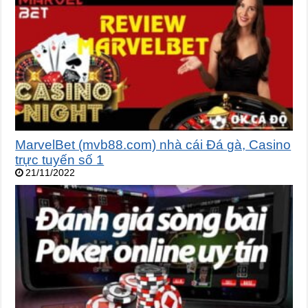
MarvelBet (mvb88.com) nhà cái Đá gà, Casino
trực tuyến số 1
21/11/2022