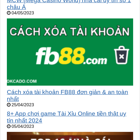
MCW (Mega Casino World) nhà cái uy tín số 1
châu Á
04/05/2023
Cách xóa tài khoản FB88 đơn giản & an toàn
nhất
25/04/2023
8+ App chơi game Tài Xỉu Online tiền thật uy
tín nhất 2024
05/04/2023