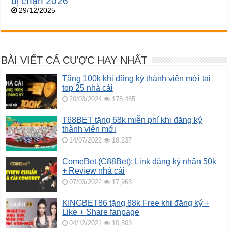
bị chặn 2026
29/12/2025
BÀI VIẾT CÁ CƯỢC HAY NHẤT
Tặng 100k khi đăng ký thành viên mới tại
top 25 nhà cái
20/03/2024
178,465
T68BET tặng 68k miễn phí khi đăng ký
thành viên mới
14/07/2022
18,237
ComeBet (C88Bet): Link đăng ký nhận 50k
+ Review nhà cái
07/03/2022
17,963
KINGBET86 tặng 88k Free khi đăng ký +
Like + Share fanpage
04/12/2021
10,803