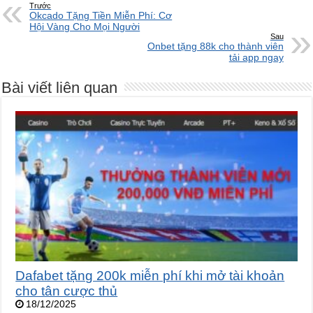
Trước
Okcado Tặng Tiền Miễn Phí: Cơ
Hội Vàng Cho Mọi Người
Sau
Onbet tặng 88k cho thành viên
tải app ngay
Bài viết liên quan
Dafabet tặng 200k miễn phí khi mở tài khoản
cho tân cược thủ
18/12/2025