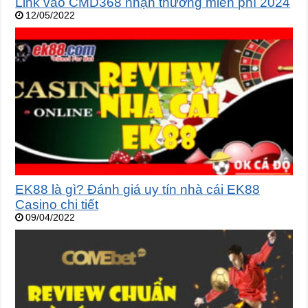
Link vào CMD368 nhận thưởng miễn phí 2024
12/05/2022
EK88 là gì? Đánh giá uy tín nhà cái EK88
Casino chi tiết
09/04/2022