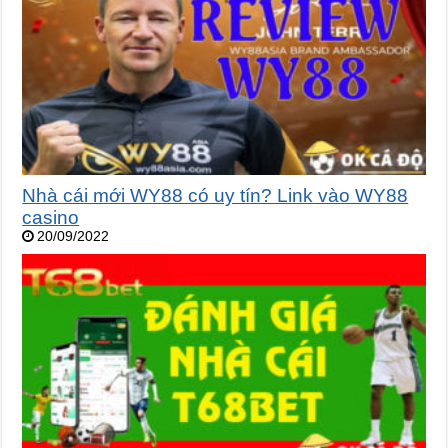
Nhà cái mới WY88 có uy tín? Link vào WY88
casino
20/09/2022