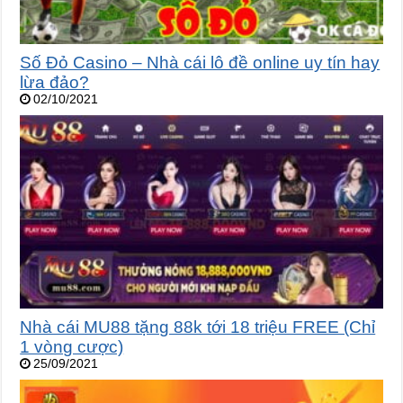
Số Đỏ Casino – Nhà cái lô đề online uy tín hay
lừa đảo?
02/10/2021
Nhà cái MU88 tặng 88k tới 18 triệu FREE (Chỉ
1 vòng cược)
25/09/2021