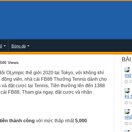
ố
Bóng đá
BÀI
346 Views
i OLympic thế giới 2020 tại Tokyo, với không khí
mới
n động viên, nhà cái FB88 Thưởng Tennis dành cho
2
h và đặt cược tại Tennis, Tiền thưởng lên đến 1388
 cái FB88, Tham gia ngay, đặt cược và nhận
ký 
1
nhậ
tiền thành công
với mức thấp nhất
5,000
0