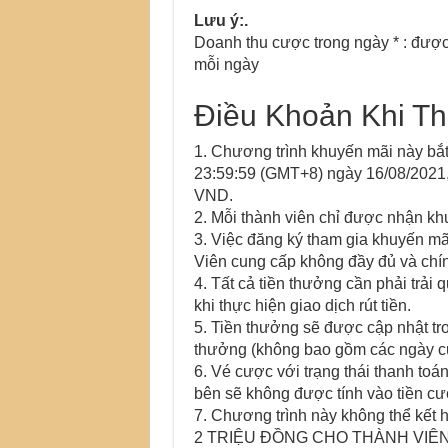
Lưu ý:.
Doanh thu cược trong ngày * : đượ
mỗi ngày
Điều Khoản Khi T
1. Chương trình khuyến mãi này bắ
23:59:59 (GMT+8) ngày 16/08/2021,
VND.
2. Mỗi thành viên chỉ được nhận kh
3. Việc đăng ký tham gia khuyến mã
Viên cung cấp không đầy đủ và chín
4. Tất cả tiền thưởng cần phải trả
khi thực hiện giao dịch rút tiền.
5. Tiền thưởng sẽ được cập nhật tr
thưởng (không bao gồm các ngày cuối
6. Vé cược với trạng thái thanh toá
bên sẽ không được tính vào tiền cư
7. Chương trình này không thể kế
2 TRIỆU ĐỒNG CHO THÀNH VIÊN