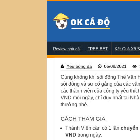
Review nhà cái
FREE BET
Kết Quả Xổ S
Yêu bóng đá
06/08/2021
Cùng không khí sôi động Thế Vận Hộ
sôi động và sự cố gắng của các vậ
các thành viên của công ty yêu thíc
VND mỗi ngày, chỉ duy nhất tại Nhà
thưởng nhé.
CÁCH THAM GIA
Thành Viên cần có 1 lần
chuyển 
VND
trong ngày.