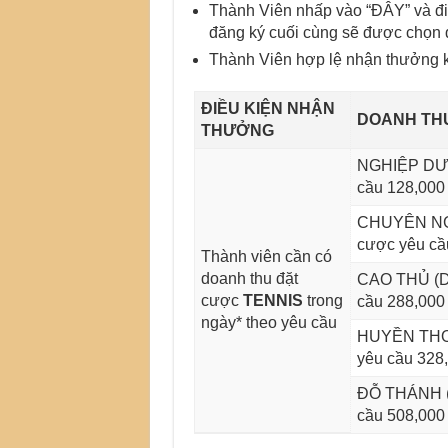
Thành Viên nhấp vào “ĐÂY” và điề
đăng ký cuối cùng sẽ được chọn đ
Thành Viên hợp lệ nhận thưởng k
ĐIỀU KIỆN NHẬN
DOANH TH
THƯỞNG
NGHIỆP DƯ 
cầu 128,000
CHUYÊN NG
cược yêu cầ
Thành viên cần có
doanh thu đặt
CAO THỦ (D
cược
TENNIS
trong
cầu 288,000
ngày* theo yêu cầu
HUYỀN THOẠ
yêu cầu 328
ĐỖ THÁNH (
cầu 508,000