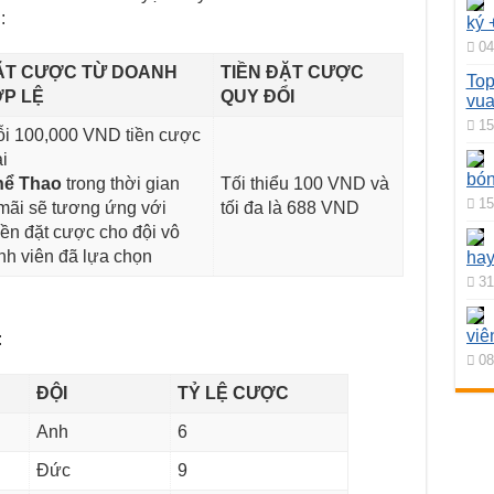
:
ký 
04
ĐẶT CƯỢC TỪ DOANH
TIỀN ĐẶT CƯỢC
Top
P LỆ
QUY ĐỔI
vua
15
ỗi 100,000 VND tiền cược
ại
bón
hể Thao
trong thời gian
Tối thiểu 100 VND và
15
mãi sẽ tương ứng với
tối đa là 688 VND
iền đặt cược cho đội vô
nh viên đã lựa chọn
hay
31
viê
:
08
ĐỘI
TỶ LỆ CƯỢC
Anh
6
Đức
9