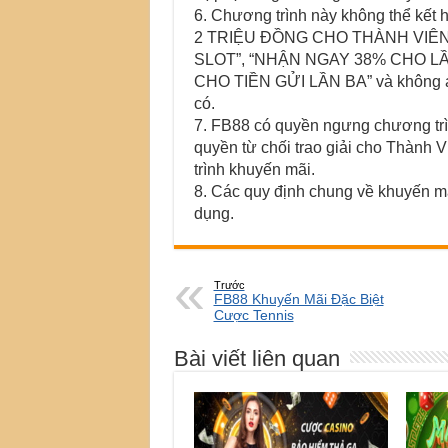
6. Chương trình này không thể kế
2 TRIỆU ĐỒNG CHO THÀNH VIÊN
SLOT”, “NHẬN NGAY 38% CHO L
CHO TIỀN GỬI LẦN BA” và không áp
có.
7. FB88 có quyền ngưng chương trìn
quyền từ chối trao giải cho Thành
trình khuyến mãi.
8. Các quy định chung về khuyến m
dụng.
Trước
FB88 Khuyến Mãi Đặc Biệt
Cược Tennis
Bài viết liên quan