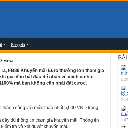
ố
Bóng đá
BÀI
3 Views
 ra, FB88 Khuyến mãi Euro thưởng lớn tham gia
mới
hi giải đấu bắt đầu để nhận về mình cơ hội
20
4100% mà bạn không cần phải đặt cược.
ký 
14
n thành công với mức thấp nhất 5,000 VND trong
nhậ
đầy đủ thông tin tham gia khuyến mãi. Thông tin
07
kiểm tra và xét duyệt khuyến mãi.