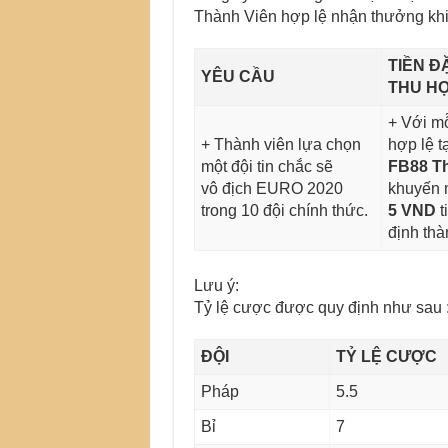
Thành Viên hợp lệ nhận thưởng khi
TIỀN 
YÊU CẦU
THU HỢ
+ Với m
+ Thành viên lựa chọn
hợp lệ t
một đội tin chắc sẽ
FB88 T
vô địch EURO 2020
khuyến 
trong 10 đội chính thức.
5 VND
t
định thà
Lưu ý:
Tỷ lệ cược được quy định như sau 
ĐỘI
TỶ LỆ CƯỢC
Pháp
5.5
Bỉ
7