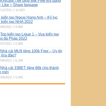
KINGBET86 tặng 88k Free khi đăng
+ Like + Share fanpage
/12/2021
10,803
 kiến tạo Ngoại Hạng Anh – Kỷ lục
 kiến tạo NHA 2022
/08/2021
9,960
Top kiến tạo Ligue 1 – Vua kiến tạo
g đá Pháp 2022
/07/2021
6,985
Nhà cái MU9 tặng 100k Free – Uy tín
 lừa đảo?
/08/2021
6,246
Nhà cái 33BET tặng 66k cho thành
n mới
/04/2022
5,845