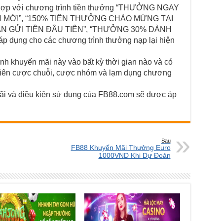
t hợp với chương trình tiền thưởng “THƯỞNG NGAY
 MỚI”, “150% TIỀN THƯỞNG CHÀO MỪNG TẠI
ẦN GỬI TIỀN ĐẦU TIÊN”, “THƯỞNG 30% DÀNH
 dụng cho các chương trình thưởng nạp lại hiện
h khuyến mãi này vào bất kỳ thời gian nào và có
 Viên cược chuỗi, cược nhóm và lạm dụng chương
ãi và điều kiện sử dụng của FB88.com sẽ được áp
Sau
FB88 Khuyến Mãi Thưởng Euro
1000VND Khi Dự Đoán