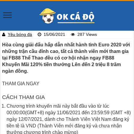
Yêu bóng đá
15/06/2021
287 Views
Hòa cùng giải đấu hấp dẫn nhất hành tinh Euro 2020 với
những trận cầu đỉnh cao, tất cả thành viên mới tham gia
tại FB88 Thể Thao đều có cơ hội nhận ngay FB88
Khuyến Mãi 120% tiền thưởng Lên đến 2 triệu 8 trăm
ngàn đồng.
THAM GIA NGAY
CÁCH THAM GIA
Chương trình khuyến mãi này bắt đầu vào từ lúc
00:00:00(GMT+8) ngày 11/06/2021 đến 23:59:59 (GMT +8)
ngày 12/07/2021, dành cho Thành Viên Việt Nam đăng ký
tiền tệ là VND (Thành Viên mới đăng ký và chưa nhận
thưởng chương trình chào mừng)