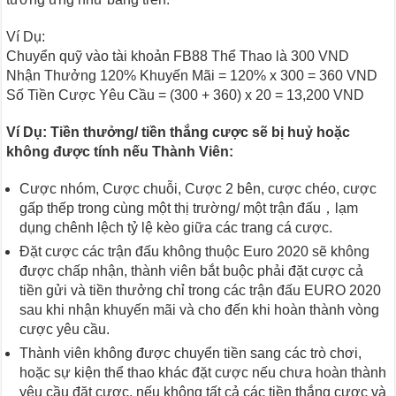
Ví Dụ:
Chuyển quỹ vào tài khoản FB88 Thể Thao là 300 VND
Nhận Thưởng 120% Khuyến Mãi = 120% x 300 = 360 VND
Số Tiền Cược Yêu Cầu = (300 + 360) x 20 = 13,200 VND
Ví Dụ: Tiền thưởng/ tiền thắng cược sẽ bị huỷ hoặc
không được tính nếu Thành Viên:
Cược nhóm, Cược chuỗi, Cược 2 bên, cược chéo, cược
gấp thếp trong cùng một thị trường/ một trận đấu，lạm
dụng chênh lệch tỷ lệ kèo giữa các trang cá cược.
Đặt cược các trận đấu không thuộc Euro 2020 sẽ không
được chấp nhận, thành viên bắt buộc phải đặt cược cả
tiền gửi và tiền thưởng chỉ trong các trận đấu EURO 2020
sau khi nhận khuyến mãi và cho đến khi hoàn thành vòng
cược yêu cầu.
Thành viên không được chuyển tiền sang các trò chơi,
hoặc sự kiện thể thao khác đặt cược nếu chưa hoàn thành
yêu cầu đặt cược, nếu không tất cả các tiền thắng cược và