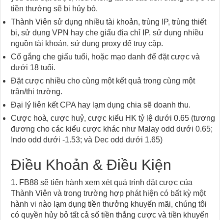
tiền thưởng sẽ bị hủy bỏ.
Thành Viên sử dụng nhiều tài khoản, trùng IP, trùng thiết
bị, sử dụng VPN hay che giấu địa chỉ IP, sử dụng nhiều
nguồn tài khoản, sử dụng proxy để truy cập.
Cố gắng che giấu tuổi, hoặc mạo danh để đặt cược và
dưới 18 tuổi.
Đặt cược nhiều cho cùng một kết quả trong cùng một
trận/thị trường.
Đại lý liên kết CPA hay lạm dụng chia sẽ doanh thu.
Cược hoà, cược huỷ, cược kiểu HK tỷ lệ dưới 0.65 (tương
đương cho các kiểu cược khác như Malay odd dưới 0.65;
Indo odd dưới -1.53; và Dec odd dưới 1.65)
Điều Khoản & Điều Kiện
1. FB88 sẽ tiến hành xem xét quá trình đặt cược của
Thành Viên và trong trường hợp phát hiện có bất kỳ một
hành vi nào lạm dụng tiền thưởng khuyến mãi, chúng tôi
có quyền hủy bỏ tất cả số tiền thắng cược và tiền khuyến