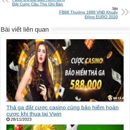
Đặt Cược Cầu Thủ Ghi Bàn
Sau
FB88 Thưởng 1888 VNĐ Khuấy
Động EURO 2020
Bài viết liên quan
Thả ga đặt cược casino cùng bảo hiểm hoàn
cược khi thua tại Vwin
28/11/2023