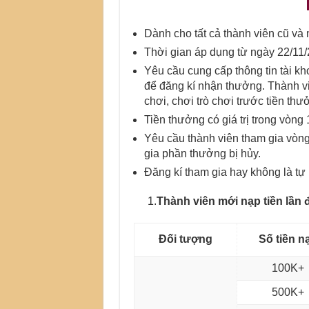
Dành cho tất cả thành viên cũ và 
Thời gian áp dụng từ ngày 22/11
Yêu cầu cung cấp thông tin tài 
để đăng kí nhận thưởng. Thành vi
chơi, chơi trò chơi trước tiền thư
Tiền thưởng có giá trị trong vòng 
Yêu cầu thành viên tham gia vòn
gia phần thưởng bị hủy.
Đăng kí tham gia hay không là tự
1.
Thành viên mới nạp tiền lần đ
Đối tượng
Số tiền n
100K+
500K+