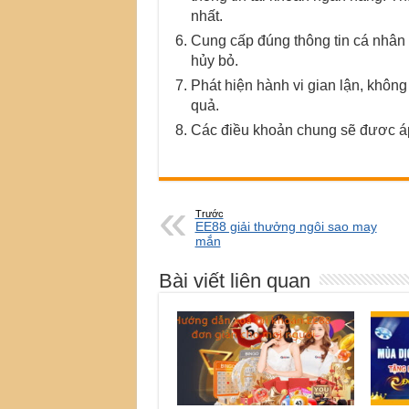
nhất.
Cung cấp đúng thông tin cá nhân 
hủy bỏ.
Phát hiện hành vi gian lận, không
quả.
Các điều khoản chung sẽ đươc á
Trước
EE88 giải thưởng ngôi sao may
mắn
Bài viết liên quan