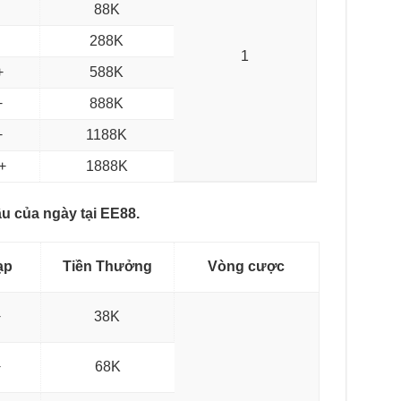
88K
288K
1
+
588K
+
888K
+
1188K
+
1888K
u của ngày tại EE88.
ạp
Tiền Thưởng
Vòng cược
+
38K
+
68K