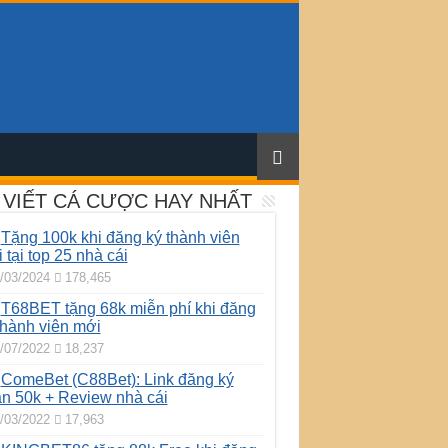
 VIẾT CÁ CƯỢC HAY NHẤT
Tặng 100k khi đăng ký thành viên
 tại top 25 nhà cái
/03/2024
178,465
T68BET tặng 68k miễn phí khi đăng
thành viên mới
/07/2022
18,237
ComeBet (C88Bet): Link đăng ký
n 50k + Review nhà cái
/03/2022
17,963