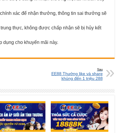
chính xác để nhận thưởng, thông tin sai thưởng sẽ
 trung thực, không được chấp nhận sẽ bị hủy kết
p dụng cho khuyến mãi này.
Sau
EE88 Thưởng like và share
khủng đến 1 triệu 288