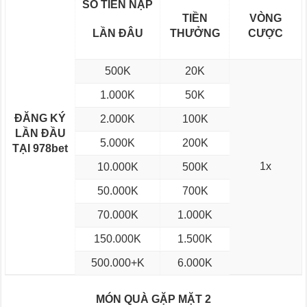
SỐ TIỀN NẠP
TIỀN
VÒNG
LẦN ĐÂU
THƯỞNG
CƯỢC
500K
20K
1.000K
50K
ĐĂNG KÝ
2.000K
100K
LẦN ĐẦU
5.000K
200K
TẠI
978bet
1x
10.000K
500K
50.000K
700K
70.000K
1.000K
150.000K
1.500K
500.000+K
6.000K
MÓN QUÀ GẶP MẶT 2