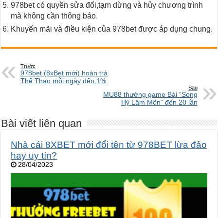
978bet có quyền sửa đổi,tạm dừng và hủy chương trình
mà không cần thông báo.
Khuyến mãi và điều kiện của 978bet được áp dụng chung.
Trước
978bet (8xBet mới) hoàn trả
Thể Thao mỗi ngày đến 1%
Sau
MU88 thưởng game Bài ”Song
Hỷ Lâm Môn” đến 20 lần
Bài viết liên quan
Nhà cái 8XBET mới đổi tên từ 978BET lừa đảo
hay uy tín?
28/04/2023