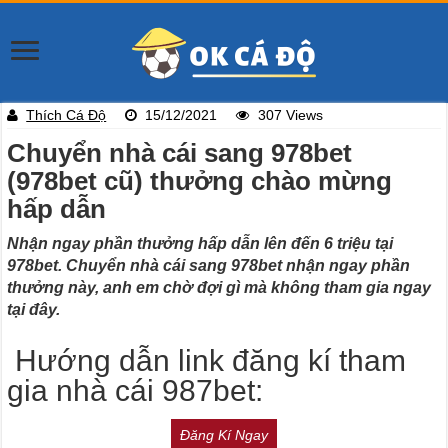
Thích Cá Độ
15/12/2021
307 Views
Chuyển nhà cái sang 978bet
(978bet cũ) thưởng chào mừng
hấp dẫn
Nhận ngay phần thưởng hấp dẫn lên đến 6 triệu tại
978bet. Chuyển nhà cái sang 978bet nhận ngay phần
thưởng này, anh em chờ đợi gì mà không tham gia ngay
tại đây.
Hướng dẫn link đăng kí tham
gia nhà cái 987bet:
Đăng Kí Ngay