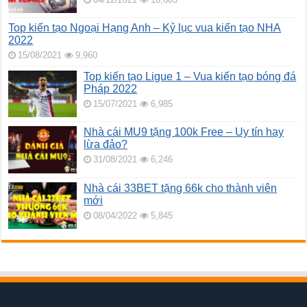
Top kiến tạo Ngoại Hạng Anh – Kỷ lục vua kiến tạo NHA
2022
15/08/2021
9,960
Top kiến tạo Ligue 1 – Vua kiến tạo bóng đá
Pháp 2022
15/07/2021
6,985
Nhà cái MU9 tặng 100k Free – Uy tín hay
lừa đảo?
31/08/2021
6,246
Nhà cái 33BET tặng 66k cho thành viên
mới
08/04/2022
5,845