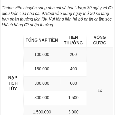
Thành viên chuyển sang nhà cái và hoạt được 30 ngày và đủ
điều kiện của nhà cái 978bet vào đúng ngày thứ 30 sẽ tặng
bạn phần thưởng tích lũy. Vui lòng liên hệ bộ phận chăm sóc
khách hàng để nhận thưởng.
TIỀN
VÒNG
TỔNG NẠP TIỀN
THƯỞNG
CƯỢC
100.000
200
150.000
400
NẠP
TÍCH
300.000
600
LŨY
1x
800.000
1.500
1.500.000
3.000