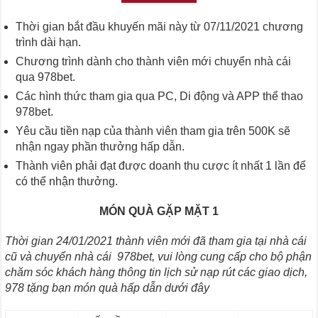
Thời gian bắt đầu khuyến mãi này từ 07/11/2021 chương
trình dài hạn.
Chương trình dành cho thành viên mới chuyển nhà cái
qua 978bet.
Các hình thức tham gia qua PC, Di động và APP thể thao
978bet.
Yêu cầu tiền nạp của thành viên tham gia trên 500K sẽ
nhận ngay phần thưởng hấp dẫn.
Thành viên phải đạt được doanh thu cược ít nhất 1 lần để
có thể nhận thưởng.
MÓN QUÀ GẶP MẶT 1
Thời gian 24/01/2021 thành viên mới đã tham gia tại nhà cái
cũ và chuyển nhà cái 978bet, vui lòng cung cấp cho bộ phận
chăm sóc khách hàng thông tin lịch sử nạp rút các giao dịch,
978 tặng bạn món quà hấp dẫn dưới đây