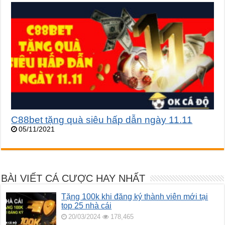
C88bet tặng quà siêu hấp dẫn ngày 11.11
05/11/2021
BÀI VIẾT CÁ CƯỢC HAY NHẤT
Tặng 100k khi đăng ký thành viên mới tại
top 25 nhà cái
20/03/2024
178,465