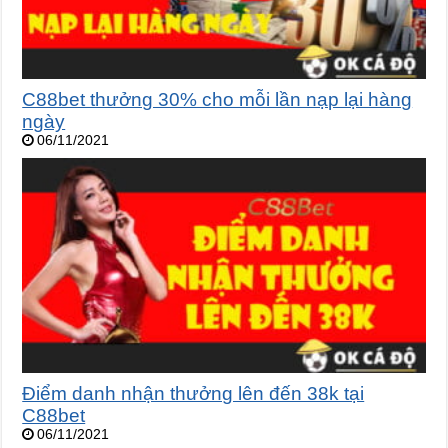
C88bet thưởng 30% cho mỗi lần nạp lại hàng
ngày
06/11/2021
Điểm danh nhận thưởng lên đến 38k tại
C88bet
06/11/2021