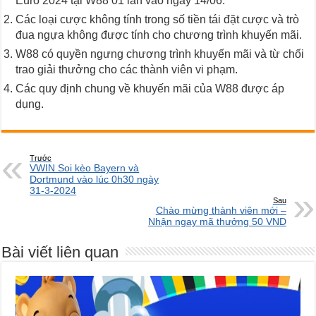
Euro 2024 tại W88 01 lần vào ngày 14/06.
Các loại cược không tính trong số tiền tái đặt cược và trò
đua ngựa không được tính cho chương trình khuyến mãi.
W88 có quyền ngưng chương trình khuyến mãi và từ chối
trao giải thưởng cho các thành viên vi phạm.
Các quy định chung về khuyến mãi của W88 được áp
dụng.
Trước
VWIN Soi kèo Bayern và
Dortmund vào lúc 0h30 ngày
31-3-2024
Sau
Chào mừng thành viên mới –
Nhận ngay mã thưởng 50 VND
Bài viết liên quan