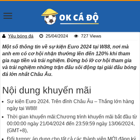
Yêu bóng đá
25/04/2024
727 Views
Một số thông tin về sự kiện Euro 2024 tại W88, nơi mà
anh em có cơ hội nhận thưởng lên đến 120% khi tham
gia nạp tiền và trải nghiệm. Đừng bỏ lỡ cơ hội tham gia
và trải nghiệm những trận đấu sôi động tại giải đấu bóng
đá lớn nhất Châu Âu.
Nội dung khuyến mãi
Sự kiện Euro 2024. Trên đỉnh Châu Âu – Thắng lớn hàng
ngày tại W88!
Thời gian khuyến mãi:Chương trình khuyến mãi bắt đầu từ
00:00:00 ngày 21/04/2024 đến 23:59:59 ngày 13/06/2024,
(GMT+8),
Đối tượng: áp dụng cho tất cả các thành viên MỚI đăng ký