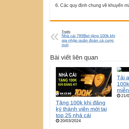
Các quy định chung về khuyến m
Trước
Nhà cái 789Bet tặng 100k khi
gia nhập quân đoàn cá cược
mới
Bài viết liên quan
Tải 
100k
miễn
21/
Tặng 100k khi đăng
ký thành viên mới tại
top 25 nhà cái
20/03/2024