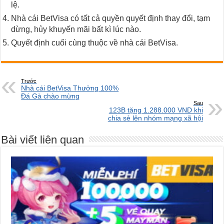
lệ.
Nhà cái BetVisa có tất cả quyền quyết định thay đổi, tạm
dừng, hủy khuyến mãi bất kì lúc nào.
Quyết định cuối cùng thuộc về nhà cái BetVisa.
Trước
Nhà cái BetVisa Thưởng 100%
Đá Gà chào mừng
Sau
123B tặng 1.288.000 VND khi
chia sẻ lên nhóm mạng xã hội
Bài viết liên quan