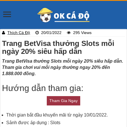
Thích Cá Độ
20/01/2022
295 Views
Trang BetVisa thưởng Slots mỗi
ngày 20% siêu hấp dẫn
Trang BetVisa thưởng Slots mỗi ngày 20% siêu hấp dẫn.
Tham gia chơi vui mỗi ngày thưởng ngay 20% đến
1.888.000 đồng.
Hướng dẫn tham gia:
Tham Gia Ngay
Thời gian bắt đầu khuyến mãi từ ngày 10/01/2022.
Sảnh được áp dụng : Slots