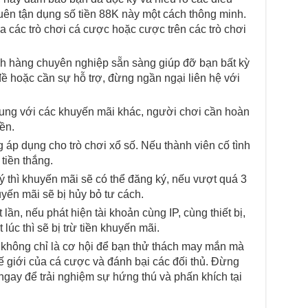
ên tận dụng số tiền 88K này một cách thông minh.
a các trò chơi cá cược hoặc cược trên các trò chơi
ch hàng chuyên nghiệp sẵn sàng giúp đỡ bạn bất kỳ
đề hoặc cần sự hỗ trợ, đừng ngần ngại liên hệ với
ng với các khuyến mãi khác, người chơi cần hoàn
ền.
áp dụng cho trò chơi xổ số. Nếu thành viên cố tình
tiền thắng.
ý thì khuyến mãi sẽ có thể đăng ký, nếu vượt quá 3
yến mãi sẽ bị hủy bỏ tư cách.
ần, nếu phát hiện tài khoản cùng IP, cùng thiết bị,
úc thì sẽ bị trừ tiền khuyến mãi.
không chỉ là cơ hội để bạn thử thách may mắn mà
ế giới của cá cược và đánh bại các đối thủ. Đừng
ngay để trải nghiệm sự hứng thú và phấn khích tại