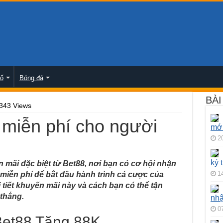
ố
Bóng đá
BÀI
343 Views
 miễn phí cho người
mới
2
ký 
n mãi đặc biệt từ Bet88, nơi bạn có cơ hội nhận
1
miễn phí để bắt đầu hành trình cá cược của
i tiết khuyến mãi này và cách bạn có thể tận
 thắng.
nhậ
0
et88 Tặng 88K