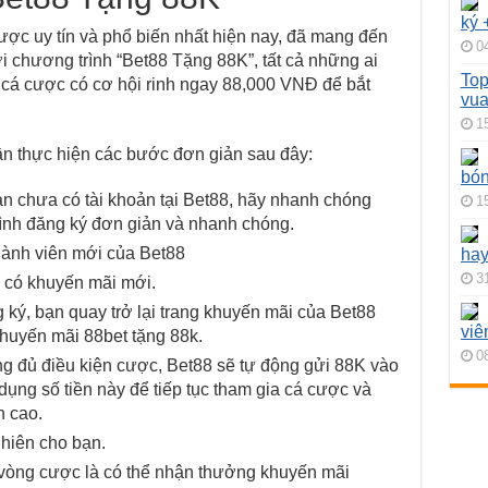
ký 
ược uy tín và phổ biến nhất hiện nay, đã mang đến
0
i chương trình “Bet88 Tặng 88K”, tất cả những ai
Top
i cá cược có cơ hội rinh ngay 88,000 VNĐ để bắt
vua
1
ần thực hiện các bước đơn giản sau đây:
bón
 chưa có tài khoản tại Bet88, hãy nhanh chóng
1
rình đăng ký đơn giản và nhanh chóng.
hành viên mới của Bet88
hay
3
i có khuyến mãi mới.
ký, bạn quay trở lại trang khuyến mãi của Bet88
viê
huyến mãi 88bet tặng 88k.
0
 đủ điều kiện cược, Bet88 sẽ tự động gửi 88K vào
dụng số tiền này để tiếp tục tham gia cá cược và
h cao.
hiên cho bạn.
 vòng cược là có thể nhận thưởng khuyến mãi