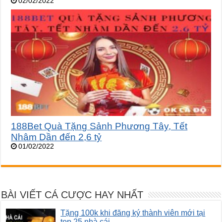
02/02/2022
188Bet Quà Tặng Sảnh Phương Tây, Tết
Nhâm Dần đến 2,6 tỷ
01/02/2022
BÀI VIẾT CÁ CƯỢC HAY NHẤT
Tặng 100k khi đăng ký thành viên mới tại
top 25 nhà cái