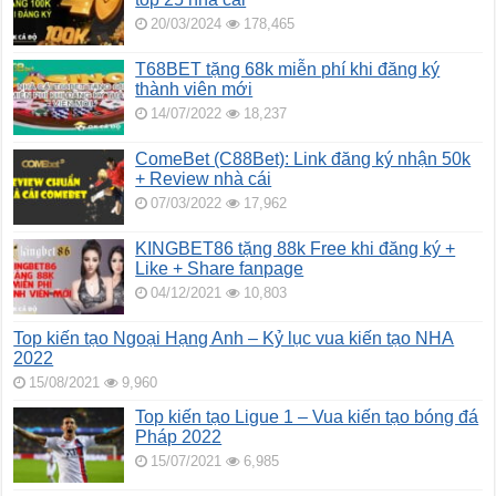
20/03/2024
178,465
T68BET tặng 68k miễn phí khi đăng ký
thành viên mới
14/07/2022
18,237
ComeBet (C88Bet): Link đăng ký nhận 50k
+ Review nhà cái
07/03/2022
17,962
KINGBET86 tặng 88k Free khi đăng ký +
Like + Share fanpage
04/12/2021
10,803
Top kiến tạo Ngoại Hạng Anh – Kỷ lục vua kiến tạo NHA
2022
15/08/2021
9,960
Top kiến tạo Ligue 1 – Vua kiến tạo bóng đá
Pháp 2022
15/07/2021
6,985