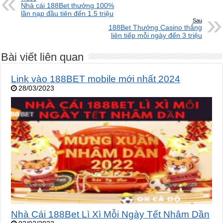
Nhà cái 188Bet thưởng 100%
lần nạp đầu tiên đến 1.5 triệu
Sau
188Bet Thưởng Casino thắng
liên tiếp mỗi ngày đến 3 triệu
Bài viết liên quan
Link vào 188BET mobile mới nhất 2024
28/03/2023
Nhà Cái 188Bet Lì Xì Mỗi Ngày Tết Nhâm Dần