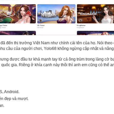
 đến thị trường Việt Nam như chính cái tên của họ. Nói theo
nhu cầu của người chơi, Yolo68 không ngừng cập nhật và nâng
ng được đầu tư khá mạnh tay từ cá ông trùm trong làng cờ bạc
quốc gia. Riêng ở khía cạnh này thôi thì anh em cũng có thể a
S, Android.
ện đẹp và mượt.
àn.