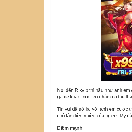
Nói đến Rikvip thì hầu như anh em 
game khác mọc lên nhằm có thể thay
Tin vui đã trở lại với anh em cược
chủ lắm tiền nhiều của người Mỹ đầ
Điểm mạnh