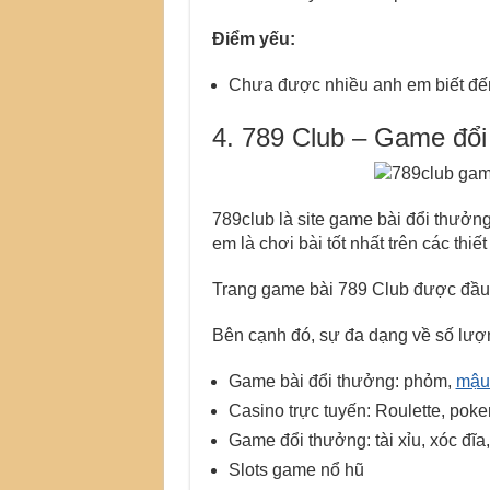
Điểm yếu:
Chưa được nhiều anh em biết đế
4. 789 Club – Game đổi
789club là site game bài đổi thưởn
em là chơi bài tốt nhất trên các thiế
Trang game bài 789 Club được đầu t
Bên cạnh đó, sự đa dạng về số lượn
Game bài đổi thưởng: phỏm,
mậu
Casino trực tuyến: Roulette, poke
Game đổi thưởng: tài xỉu, xóc đĩa
Slots game nổ hũ