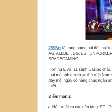
789Bet
là trang game bài đổi thưởn
AG, ALLBET, DG, EG, IDNPORKE
SPADEGAMING.
Hơn nữa, với 11 sảnh Casino chắc h
loại mà anh em cược thủ Việt Nam yê
đây mỗi ngày có hàng chục ngàn anh
thiệt.
Điểm mạnh:
Hỗ trợ tất cả các nền tảng: PC, IO