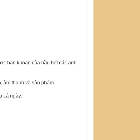
được băn khoan của hầu hết các anh
n, âm thanh và sản phẩm.
a cả ngày.