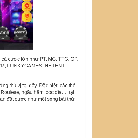
c cá cược lớn như PT, MG, TTG, GP,
 WM, FUNKYGAMES, NETENT,
 thú vị tại đây. Đặc biệt, các thể
 Roulette, ngầu hầm, xóc đĩa…. tại
ian đặt cược như một sòng bài thứ