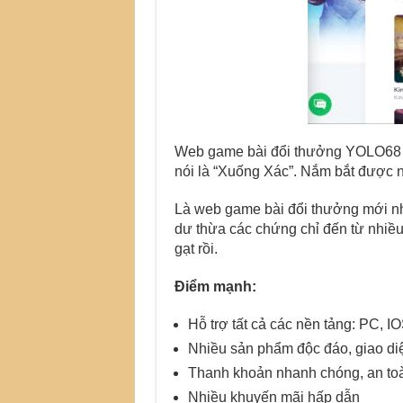
Web game bài đổi thưởng YOLO68 đã
nói là “Xuống Xác”. Nắm bắt được 
Là web game bài đổi thưởng mới như
dư thừa các chứng chỉ đến từ nhiều 
gạt rồi.
Điểm mạnh:
Hỗ trợ tất cả các nền tảng: PC, IO
Nhiều sản phẩm độc đáo, giao di
Thanh khoản nhanh chóng, an to
Nhiều khuyến mãi hấp dẫn