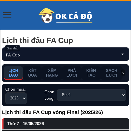
Lịch thi đấu FA Cup
LỊCH
KẾT
XẾP
PHÁ
KIẾN
SẠCH
ĐẤU
QUẢ
HẠNG
LƯỚI
TẠO
LƯỚI
Chọn mùa:
Chọn
vòng:
Lịch thi đấu FA Cup vòng Final (2025/26)
Thứ 7 - 16/05/2026